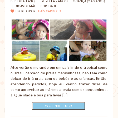
CATEGORIAS:
BEBÊ (0 A 1 ANO)
|
BEBÊ (1 A 2 ANOS)
|
CRIANÇA (2 A 5 ANOS)
|
DICAS DE MÃE
|
POR IDADE
ESCRITO POR
THAÍS CARDOSO
Alto verão e morando em um país lindo e tropical como
o Brasil, cercado de praias maravilhosas, não tem como
deixar de ir à praia com os bebês e as crianças. Então,
atendendo pedidos, hoje eu venho trazer dicas de
como aproveitar ao máximo a praia com os pequeninos.
1-Que idade é boa para levar […]
CONTINUE LENDO