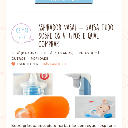
Aspirador Nasal – Saiba Tudo
Publicado
08.Mar
Sobre os 4 Tipos e Qual
em:
.
2017
Comprar
CATEGORIAS:
BEBÊ (0 A 1 ANO)
|
BEBÊ (1 A 2 ANOS)
|
DICAS DE MÃE
|
OUTROS
|
POR IDADE
ESCRITO POR
THAÍS CARDOSO
Bebê gripou, entupiu o nariz, não consegue respirar e