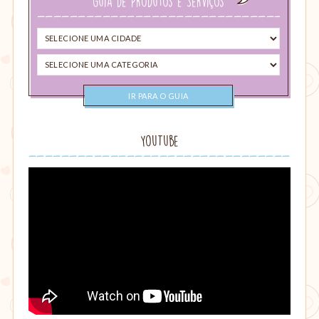
Guia de Produtos e Serviços
Selecione
uma
Selecione
cidade
uma
categoria
YouTube