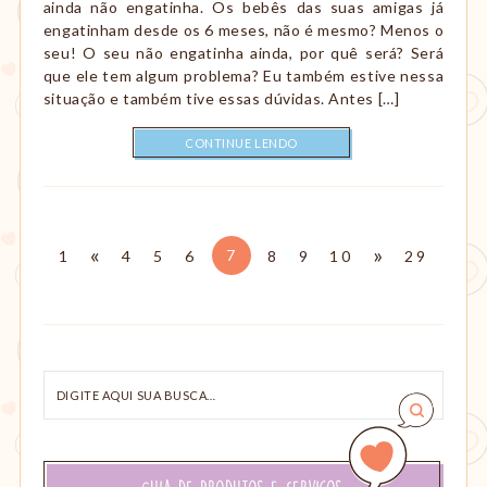
ainda não engatinha. Os bebês das suas amigas já
engatinham desde os 6 meses, não é mesmo? Menos o
seu! O seu não engatinha ainda, por quê será? Será
que ele tem algum problema? Eu também estive nessa
situação e também tive essas dúvidas. Antes […]
CONTINUE LENDO
Paginação
«
Anterior
Próxima
»
Página
7
Página
1
Página
4
Página
5
Página
6
Página
8
Página
9
Página
10
Página
29
Digite
aqui
sua
busca…