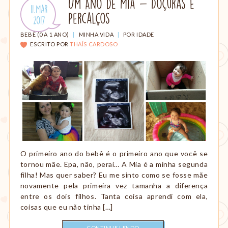
Um Ano de Mia - Doçuras e
Publicado
11.Mar
Percalços
em:
.
2017
CATEGORIAS:
BEBÊ (0 A 1 ANO)
|
MINHA VIDA
|
POR IDADE
ESCRITO POR
THAÍS CARDOSO
O primeiro ano do bebê é o primeiro ano que você se
tornou mãe. Epa, não, peraí… A Mia é a minha segunda
filha! Mas quer saber? Eu me sinto como se fosse mãe
novamente pela primeira vez tamanha a diferença
entre os dois filhos. Tanta coisa aprendi com ela,
coisas que eu não tinha […]
CONTINUE LENDO