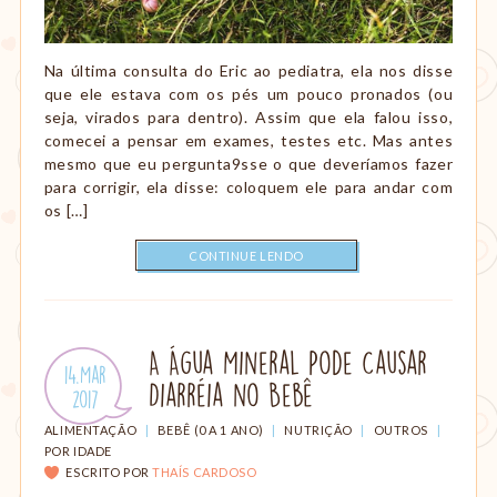
Na última consulta do Eric ao pediatra, ela nos disse
que ele estava com os pés um pouco pronados (ou
seja, virados para dentro). Assim que ela falou isso,
comecei a pensar em exames, testes etc. Mas antes
mesmo que eu pergunta9sse o que deveríamos fazer
para corrigir, ela disse: coloquem ele para andar com
os […]
CONTINUE LENDO
A Água Mineral Pode Causar
Publicado
14.Mar
Diarréia no Bebê
em:
.
2017
CATEGORIAS:
ALIMENTAÇÃO
|
BEBÊ (0 A 1 ANO)
|
NUTRIÇÃO
|
OUTROS
|
POR IDADE
ESCRITO POR
THAÍS CARDOSO