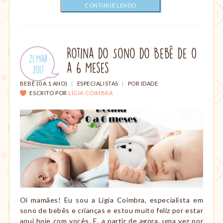
CONTINUE LENDO
Rotina do Sono do Bebê de 0
Publicado
21.Mar
a 6 Meses
em:
.
2017
CATEGORIAS:
BEBÊ (0 A 1 ANO)
|
ESPECIALISTAS
|
POR IDADE
ESCRITO POR
LÍGIA COIMBRA
Oi mamães! Eu sou a Lígia Coimbra, especialista em
sono de bebês e crianças e estou muito feliz por estar
aqui hoje com vocês. E, a partir de agora, uma vez por