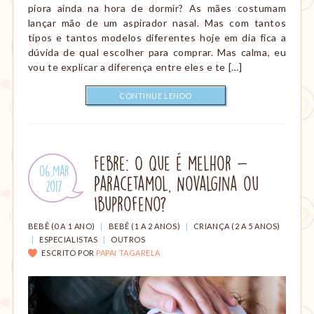
piora ainda na hora de dormir? As mães costumam
lançar mão de um aspirador nasal. Mas com tantos
tipos e tantos modelos diferentes hoje em dia fica a
dúvida de qual escolher para comprar. Mas calma, eu
vou te explicar a diferença entre eles e te […]
CONTINUE LENDO
Febre: O que é melhor -
Publicado
06.Mar
Paracetamol, Novalgina ou
em:
.
2017
Ibuprofeno?
CATEGORIAS:
BEBÊ (0 A 1 ANO)
|
BEBÊ (1 A 2 ANOS)
|
CRIANÇA (2 A 5 ANOS)
|
ESPECIALISTAS
|
OUTROS
ESCRITO POR
PAPAI TAGARELA