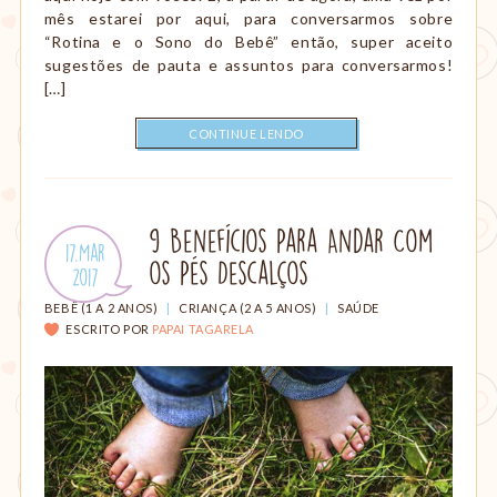
mês estarei por aqui, para conversarmos sobre
“Rotina e o Sono do Bebê” então, super aceito
sugestões de pauta e assuntos para conversarmos!
[…]
CONTINUE LENDO
9 Benefícios Para Andar Com
Publicado
17.Mar
os Pés Descalços
em:
.
2017
CATEGORIAS:
BEBÊ (1 A 2 ANOS)
|
CRIANÇA (2 A 5 ANOS)
|
SAÚDE
ESCRITO POR
PAPAI TAGARELA