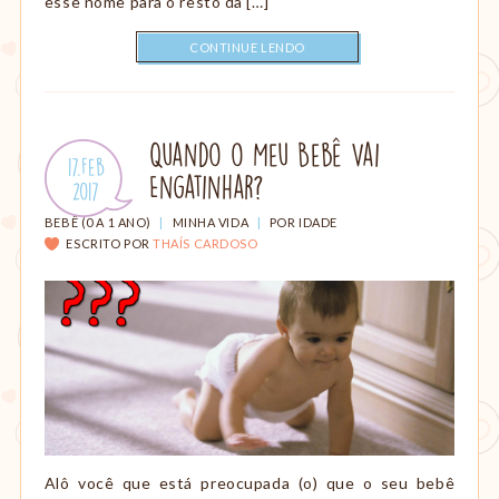
esse nome para o resto da […]
CONTINUE LENDO
Quando o Meu Bebê Vai
Publicado
17.Feb
Engatinhar?
em:
.
2017
CATEGORIAS:
BEBÊ (0 A 1 ANO)
|
MINHA VIDA
|
POR IDADE
ESCRITO POR
THAÍS CARDOSO
Alô você que está preocupada (o) que o seu bebê