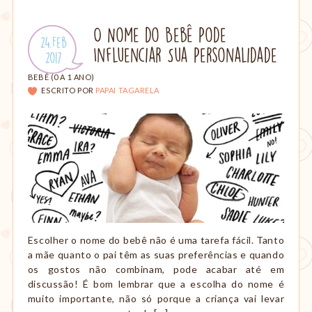
O Nome do Bebê Pode
Publicado
24.Feb
Influenciar Sua Personalidade
em:
.
2017
CATEGORIAS:
BEBÊ (0 A 1 ANO)
ESCRITO POR
PAPAI TAGARELA
Escolher o nome do bebê não é uma tarefa fácil. Tanto
a mãe quanto o pai têm as suas preferências e quando
os gostos não combinam, pode acabar até em
discussão! É bom lembrar que a escolha do nome é
muito importante, não só porque a criança vai levar