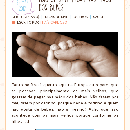
Publicado
24.Mar
amamentação,
dos Bebês
em:
.
2017
Montessori,
viagem
CATEGORIAS:
BEBÊ (0 A 1 ANO)
|
DICAS DE MÃE
|
OUTROS
|
SAÚDE
etc.
ESCRITO POR
THAÍS CARDOSO
Tanto no Brasil quanto aqui na Europa eu reparei que
as pessoas, principalmente os mais velhos, que
gostam de pegar nas mãos dos bebês. Não fazem por
mal, fazem por carinho, porque bebê é fofinho e quem
não gosta de bebês, não é mesmo? Acho que isso
acontece com os mais velhos porque conforme os
filhos […]