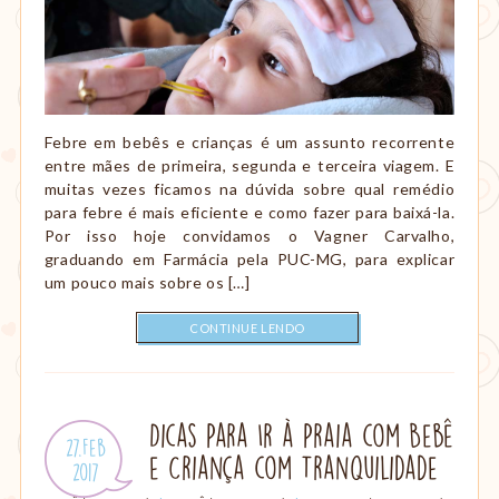
Febre em bebês e crianças é um assunto recorrente
entre mães de primeira, segunda e terceira viagem. E
muitas vezes ficamos na dúvida sobre qual remédio
para febre é mais eficiente e como fazer para baixá-la.
Por isso hoje convidamos o Vagner Carvalho,
graduando em Farmácia pela PUC-MG, para explicar
um pouco mais sobre os […]
CONTINUE LENDO
Dicas Para Ir à Praia com Bebê
Publicado
27.Feb
e Criança com Tranquilidade
em:
.
2017