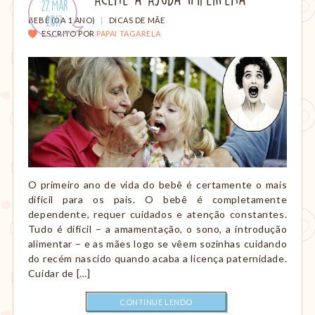
Publicado
27.Mar
amamentação,
em:
.
CATEGORIAS:
2017
Montessori,
BEBÊ (0 A 1 ANO)
|
DICAS DE MÃE
ESCRITO POR
PAPAI TAGARELA
viagem
etc.
O primeiro ano de vida do bebê é certamente o mais
difícil para os pais. O bebê é completamente
dependente, requer cuidados e atenção constantes.
Tudo é difícil – a amamentação, o sono, a introdução
alimentar – e as mães logo se vêem sozinhas cuidando
do recém nascido quando acaba a licença paternidade.
Cuidar de […]
CONTINUE LENDO