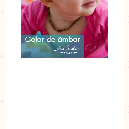
Lithu
âmbar