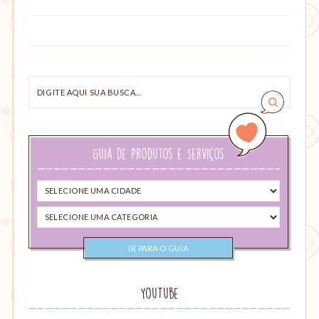
Digite
aqui
sua
busca…
Guia de Produtos e Serviços
Selecione
uma
Selecione
cidade
uma
categoria
YouTube