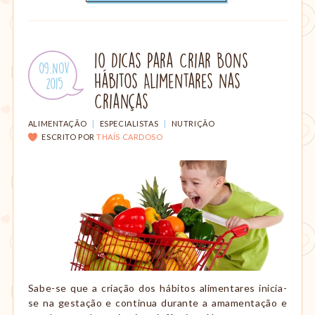
10 Dicas Para Criar Bons
Publicado
09.Nov
Hábitos Alimentares nas
em:
.
2015
Crianças
CATEGORIAS:
ALIMENTAÇÃO
|
ESPECIALISTAS
|
NUTRIÇÃO
ESCRITO POR
THAÍS CARDOSO
Sabe-se que a criação dos hábitos alimentares inicia-
se na gestação e continua durante a amamentação e