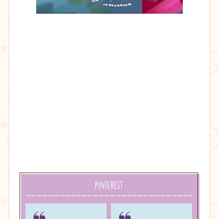
Lithu
âmbar
Pinterest