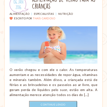
Publicado
06.Jan
amamentação,
Crianças
em:
.
2016
Montessori,
viagem
CATEGORIAS:
ALIMENTAÇÃO
|
ESPECIALISTAS
|
NUTRIÇÃO
etc.
ESCRITO POR
THAÍS CARDOSO
O verão chegou e com ele o calor. As temperaturas
aumentam e as necessidades de repor água, vitaminas
e minerais também. Além disso, a criançada está de
férias e as brincadeiras e os passeios ao ar livre, que
geram perda de líquidos pelo suor, estão em alta. A
alimentação merece atenção todos os dias do […]
CONTINUE LENDO