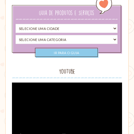
busca…
Guia de Produtos e Serviços
Selecione
uma
Selecione
cidade
uma
categoria
YouTube