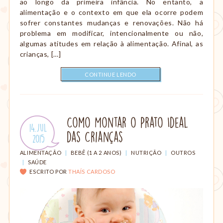
ao longo da primeira infância. No entanto, a
alimentação e o contexto em que ela ocorre podem
sofrer constantes mudanças e renovações. Não há
problema em modificar, intencionalmente ou não,
algumas atitudes em relação à alimentação. Afinal, as
crianças, […]
CONTINUE LENDO
Como Montar o Prato Ideal
Publicado
14.Jul
das Crianças
em:
.
2015
CATEGORIAS:
ALIMENTAÇÃO
|
BEBÊ (1 A 2 ANOS)
|
NUTRIÇÃO
|
OUTROS
|
SAÚDE
ESCRITO POR
THAÍS CARDOSO