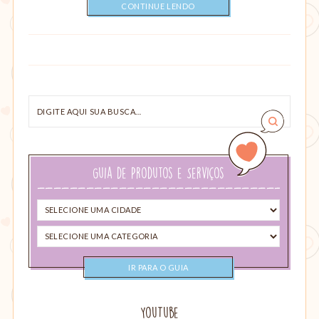
CONTINUE LENDO
Digite
aqui
sua
busca…
Guia de Produtos e Serviços
Selecione
uma
Selecione
cidade
uma
categoria
YouTube