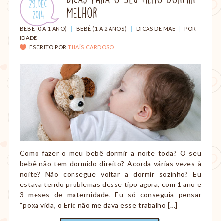
Publicado
29.Dec
amamentação,
Melhor
em:
.
2014
Montessori,
viagem
CATEGORIAS:
BEBÊ (0 A 1 ANO)
|
BEBÊ (1 A 2 ANOS)
|
DICAS DE MÃE
|
POR
etc.
IDADE
ESCRITO POR
THAÍS CARDOSO
Como fazer o meu bebê dormir a noite toda? O seu
bebê não tem dormido direito? Acorda várias vezes à
noite? Não consegue voltar a dormir sozinho? Eu
estava tendo problemas desse tipo agora, com 1 ano e
3 meses de maternidade. Eu só conseguia pensar
“poxa vida, o Eric não me dava esse trabalho […]