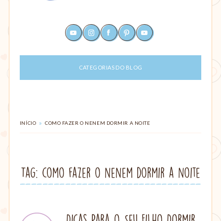
Um
youtube
instagram
facebook
pinterest
rss
site
sobre
maternagem
CATEGORIAS DO BLOG
e
paternagem,
com
dicas
para
ajudar
VOCÊ
»
INÍCIO
COMO FAZER O NENEM DORMIR A NOITE
ESTÁ
mães
EM:
e
pais:
alimentação,
Tag: como fazer o nenem dormir a noite
criação
com
amor,
parto,
gestação,
Dicas Para o Seu Filho Dormir