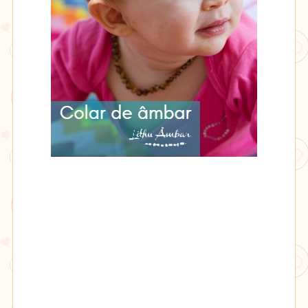
Lithu
âmbar