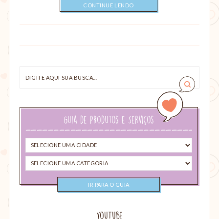
CONTINUE LENDO
Digite
aqui
sua
busca…
Guia de Produtos e Serviços
Selecione
uma
Selecione
cidade
uma
categoria
YouTube