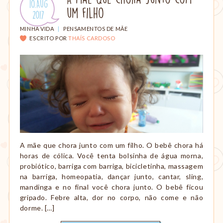
Publicado
10.Aug
amamentação,
um filho
em:
.
2017
Montessori,
viagem
CATEGORIAS:
MINHA VIDA
|
PENSAMENTOS DE MÃE
etc.
ESCRITO POR
THAÍS CARDOSO
A mãe que chora junto com um filho. O bebê chora há
horas de cólica. Você tenta bolsinha de água morna,
probiótico, barriga com barriga, bicicletinha, massagem
na barriga, homeopatia, dançar junto, cantar, sling,
mandinga e no final você chora junto. O bebê ficou
gripado. Febre alta, dor no corpo, não come e não
dorme. […]