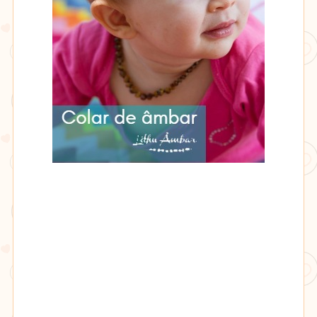
Lithu
âmbar