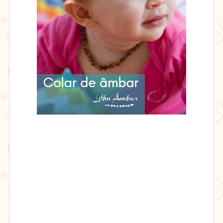
Lithu
âmbar