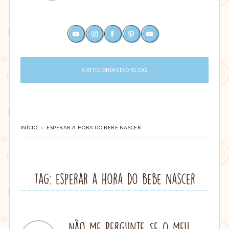
Um
youtube
instagram
facebook
pinterest
rss
site
sobre
maternagem
CATEGORIAS DO BLOG
e
paternagem,
com
dicas
para
ajudar
VOCÊ
»
INÍCIO
ESPERAR A HORA DO BEBE NASCER
ESTÁ
mães
EM:
e
pais:
alimentação,
Tag: esperar a hora do bebe nascer
criação
com
amor,
parto,
gestação,
Não Me Pergunte Se O Meu