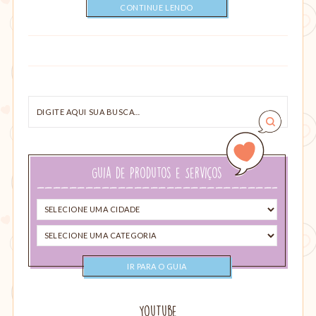
CONTINUE LENDO
Digite
aqui
sua
busca…
Guia de Produtos e Serviços
Selecione
uma
Selecione
cidade
uma
categoria
YouTube