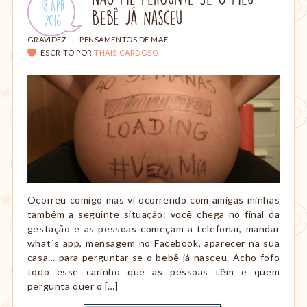
Publicado
18.Apr
amamentação,
Bebê Já Nasceu
em:
.
2016
Montessori,
viagem
CATEGORIAS:
GRAVIDEZ
|
PENSAMENTOS DE MÃE
etc.
ESCRITO POR
THAÍS CARDOSO
Ocorreu comigo mas vi ocorrendo com amigas minhas
também a seguinte situação: você chega no final da
gestação e as pessoas começam a telefonar, mandar
what´s app, mensagem no Facebook, aparecer na sua
casa… para perguntar se o bebê já nasceu. Acho fofo
todo esse carinho que as pessoas têm e quem
pergunta quer o […]