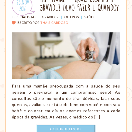
Publicado
28.Nov
amamentação,
Gravidez Devo Fazer e Quando?
em:
.
2016
Montessori,
viagem
CATEGORIAS:
ESPECIALISTAS
|
GRAVIDEZ
|
OUTROS
|
SAÚDE
etc.
ESCRITO POR
THAÍS CARDOSO
Para uma mamãe preocupada com a saúde do seu
neném o pré-natal é um compromisso sério! As
consultas são o momento de tirar dúvidas, falar suas
queixas, avaliar se está tudo bem com você e com seu
bebê e colocar em dia os exames referentes a cada
época da gravidez. As vezes, o médico do […]
CONTINUE LENDO