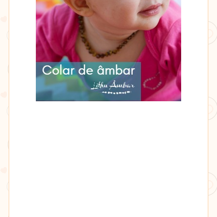
Lithu
âmbar