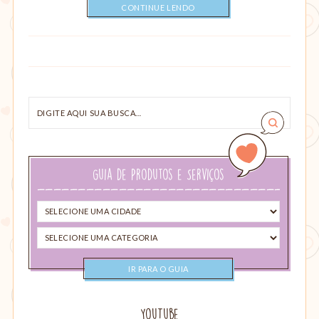
CONTINUE LENDO
Digite
aqui
sua
busca…
Guia de Produtos e Serviços
Selecione
uma
Selecione
cidade
uma
categoria
YouTube