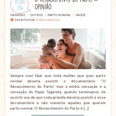
Publicado
05.Jan
amamentação,
Opinião
em:
.
2016
Montessori,
viagem
CATEGORIAS:
GRAVIDEZ
|
OUTROS
|
PARTO NORMAL
|
SAÚDE
etc.
ESCRITO POR
THAÍS CARDOSO
Sempre ouvi falar que toda mulher que quer parto
normal deveria assistir o documentário “O
Renascimento do Parto”, mas a minha sensação e a
sensação do Papai Tagarela, quando terminamos de
assistir era de que toda grávida deveria assistir a esse
documentário e não somente aquelas que querem
parto normal. O Renascimento do Parto é […]