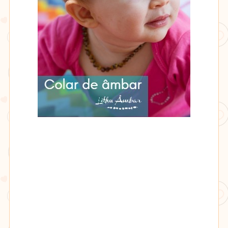
Lithu
âmbar