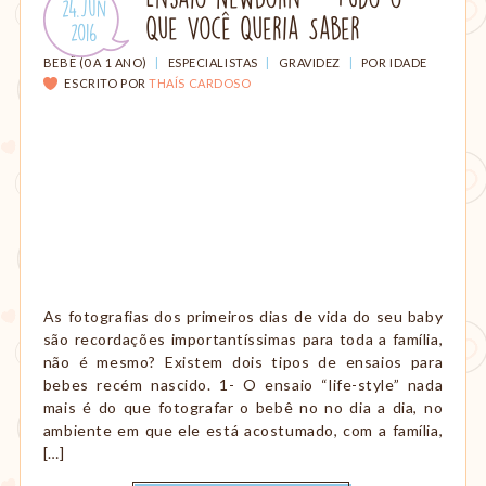
Publicado
24.Jun
amamentação,
Que Você Queria Saber
em:
.
2016
Montessori,
viagem
CATEGORIAS:
BEBÊ (0 A 1 ANO)
|
ESPECIALISTAS
|
GRAVIDEZ
|
POR IDADE
etc.
ESCRITO POR
THAÍS CARDOSO
As fotografias dos primeiros dias de vida do seu baby
são recordações importantíssimas para toda a família,
não é mesmo? Existem dois tipos de ensaios para
bebes recém nascido. 1- O ensaio “life-style” nada
mais é do que fotografar o bebê no no dia a dia, no
ambiente em que ele está acostumado, com a família,
[…]