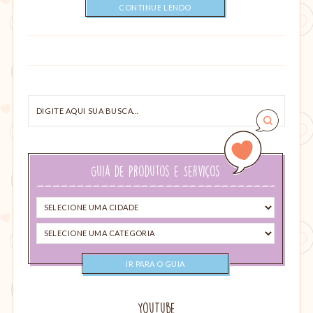
CONTINUE LENDO
Digite
aqui
sua
busca…
Guia de Produtos e Serviços
Selecione
uma
Selecione
cidade
uma
categoria
YouTube