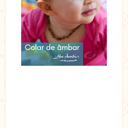
Lithu
âmbar