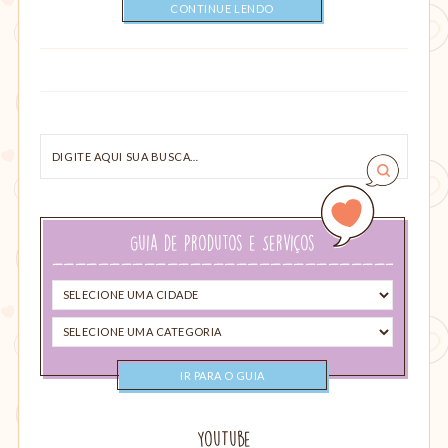
CONTINUE LENDO
Digite
aqui
sua
busca…
Guia de Produtos e Serviços
Selecione
uma
Selecione
cidade
uma
categoria
YouTube