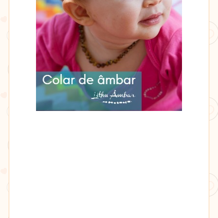
Lithu
âmbar