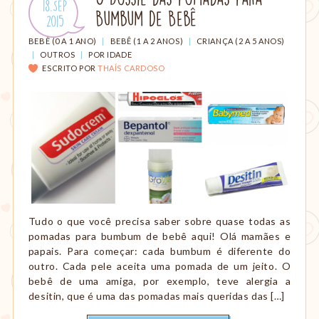
Publicado
18.Sep
amamentação,
Bumbum de Bebê
em:
.
2015
Montessori,
viagem
CATEGORIAS:
BEBÊ (0 A 1 ANO)
|
BEBÊ (1 A 2 ANOS)
|
CRIANÇA (2 A 5 ANOS)
etc.
|
OUTROS
|
POR IDADE
ESCRITO POR
THAÍS CARDOSO
Tudo o que você precisa saber sobre quase todas as
pomadas para bumbum de bebê aqui! Olá mamães e
papais. Para começar: cada bumbum é diferente do
outro. Cada pele aceita uma pomada de um jeito. O
bebê de uma amiga, por exemplo, teve alergia a
desitin, que é uma das pomadas mais queridas das […]