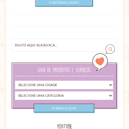
CONTINUE LENDO
Digite
aqui
sua
busca…
Guia de Produtos e Serviços
Selecione
uma
Selecione
cidade
uma
categoria
YouTube