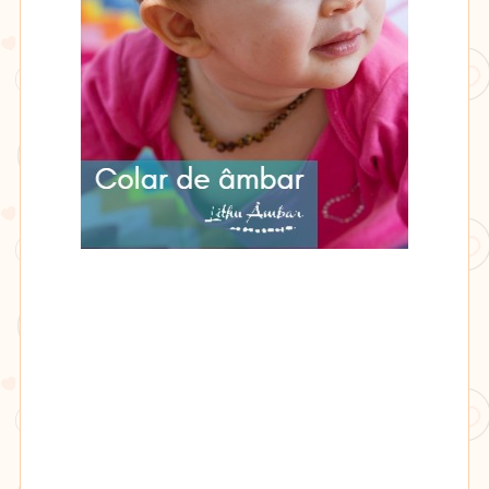
Lithu
âmbar