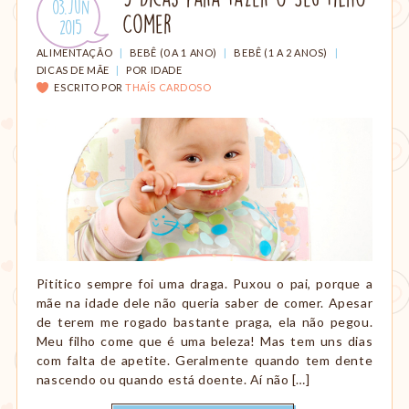
Publicado
03.Jun
amamentação,
Comer
em:
.
2015
Montessori,
viagem
CATEGORIAS:
ALIMENTAÇÃO
|
BEBÊ (0 A 1 ANO)
|
BEBÊ (1 A 2 ANOS)
|
etc.
DICAS DE MÃE
|
POR IDADE
ESCRITO POR
THAÍS CARDOSO
Pititico sempre foi uma draga. Puxou o pai, porque a
mãe na idade dele não queria saber de comer. Apesar
de terem me rogado bastante praga, ela não pegou.
Meu filho come que é uma beleza! Mas tem uns dias
com falta de apetite. Geralmente quando tem dente
nascendo ou quando está doente. Aí não […]