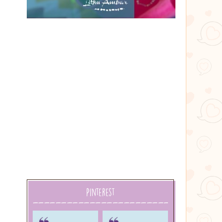
Lithu
âmbar
Pinterest