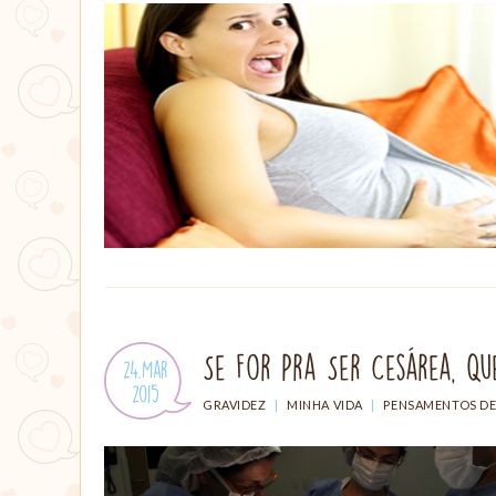
Se For Pra Ser Cesárea, Q
Publicado
24.Mar
em:
.
2015
CATEGORIAS:
GRAVIDEZ
|
MINHA VIDA
|
PENSAMENTOS DE