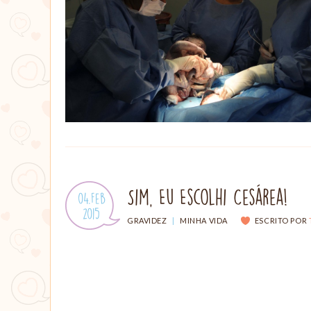
Sim, Eu Escolhi Cesárea!
Publicado
04.Feb
em:
.
2015
CATEGORIAS:
GRAVIDEZ
|
MINHA VIDA
ESCRITO POR