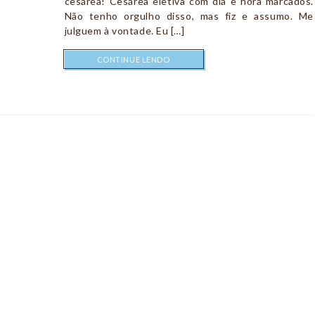
cesárea! Cesárea eletiva com dia e hora marcados.
Não tenho orgulho disso, mas fiz e assumo. Me
julguem à vontade. Eu […]
CONTINUE LENDO