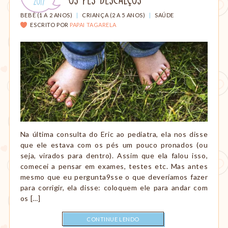
em:
.
2017
Montessori,
viagem
CATEGORIAS:
BEBÊ (1 A 2 ANOS)
|
CRIANÇA (2 A 5 ANOS)
|
SAÚDE
etc.
ESCRITO POR
PAPAI TAGARELA
Na última consulta do Eric ao pediatra, ela nos disse
que ele estava com os pés um pouco pronados (ou
seja, virados para dentro). Assim que ela falou isso,
comecei a pensar em exames, testes etc. Mas antes
mesmo que eu pergunta9sse o que deveríamos fazer
para corrigir, ela disse: coloquem ele para andar com
os […]
CONTINUE LENDO