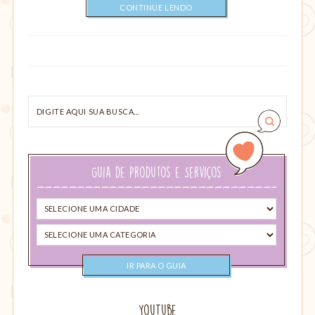
CONTINUE LENDO
Digite
aqui
sua
busca…
Guia de Produtos e Serviços
Selecione
uma
Selecione
cidade
uma
categoria
YouTube