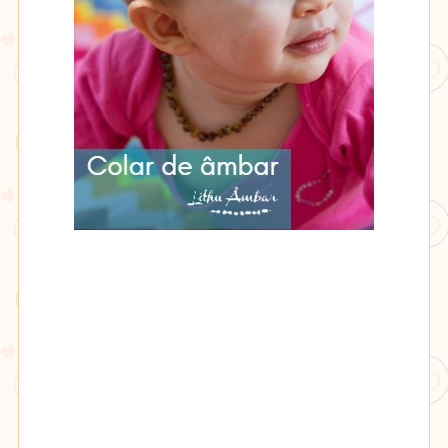
Lithu
âmbar