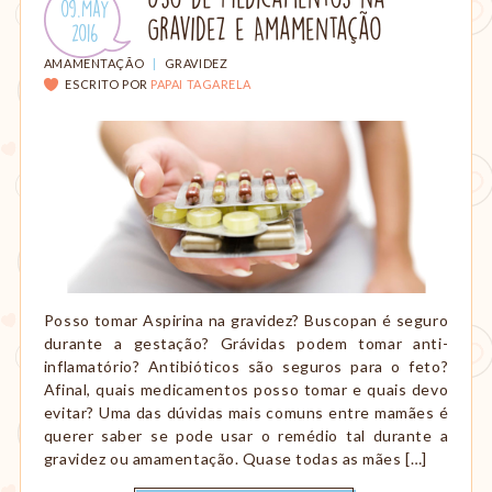
Publicado
09.May
amamentação,
Gravidez e Amamentação
em:
.
2016
Montessori,
viagem
CATEGORIAS:
AMAMENTAÇÃO
|
GRAVIDEZ
etc.
ESCRITO POR
PAPAI TAGARELA
Posso tomar Aspirina na gravidez? Buscopan é seguro
durante a gestação? Grávidas podem tomar anti-
inflamatório? Antibióticos são seguros para o feto?
Afinal, quais medicamentos posso tomar e quais devo
evitar? Uma das dúvidas mais comuns entre mamães é
querer saber se pode usar o remédio tal durante a
gravidez ou amamentação. Quase todas as mães […]