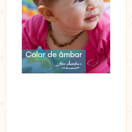
Lithu
âmbar