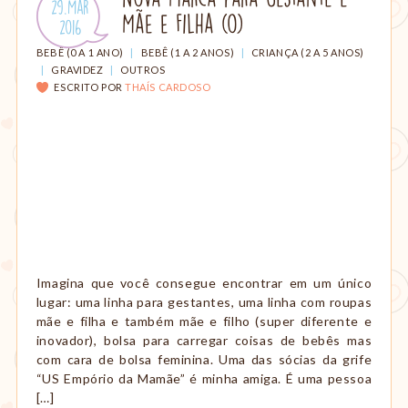
Publicado
29.Mar
amamentação,
Mãe e Filha (o)
em:
.
2016
Montessori,
viagem
CATEGORIAS:
BEBÊ (0 A 1 ANO)
|
BEBÊ (1 A 2 ANOS)
|
CRIANÇA (2 A 5 ANOS)
etc.
|
GRAVIDEZ
|
OUTROS
ESCRITO POR
THAÍS CARDOSO
Imagina que você consegue encontrar em um único
lugar: uma linha para gestantes, uma linha com roupas
mãe e filha e também mãe e filho (super diferente e
inovador), bolsa para carregar coisas de bebês mas
com cara de bolsa feminina. Uma das sócias da grife
“US Empório da Mamãe” é minha amiga. É uma pessoa
[…]