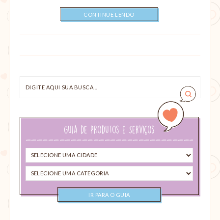
CONTINUE LENDO
Digite
aqui
sua
busca…
Guia de Produtos e Serviços
Selecione
uma
Selecione
cidade
uma
categoria