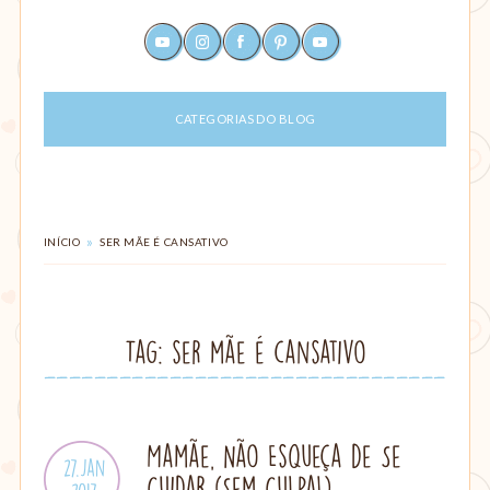
Um
youtube
instagram
facebook
pinterest
rss
site
sobre
maternagem
CATEGORIAS DO BLOG
e
paternagem,
com
dicas
para
ajudar
VOCÊ
»
INÍCIO
SER MÃE É CANSATIVO
ESTÁ
mães
EM:
e
pais:
alimentação,
Tag:
ser mãe é cansativo
criação
com
amor,
parto,
gestação,
Mamãe, Não Esqueça de Se
Publicado
27.Jan
amamentação,
Cuidar (Sem Culpa!)