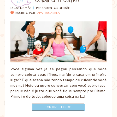
em:
.
2017
Montessori,
viagem
CATEGORIAS:
DICAS DE MÃE
|
PENSAMENTOS DE MÃE
etc.
ESCRITO POR
PAPAI TAGARELA
Você alguma vez já se pegou pensando que você
sempre coloca seus filhos, marido e casa em primeiro
lugar? E que acaba não tendo tempo de cuidar de você
mesma? Hoje eu quero conversar com você sobre isso,
porque não é justo que você fique sempre por último.
Primeiro de tudo, coloque uma coisa na […]
CONTINUE LENDO