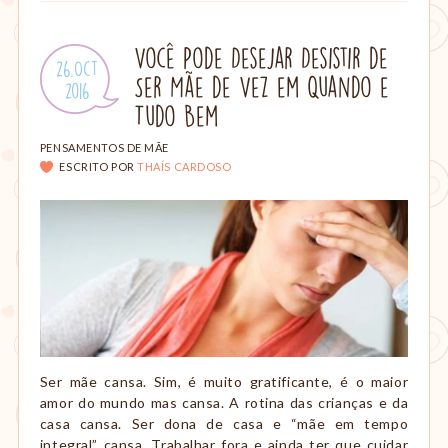
Você Pode Desejar Desistir de
Publicado
26.Oct
Ser Mãe de Vez em Quando e
em:
.
2016
Tudo Bem
CATEGORIAS:
PENSAMENTOS DE MÃE
ESCRITO POR
THAÍS CARDOSO
Ser mãe cansa. Sim, é muito gratificante, é o maior
amor do mundo mas cansa. A rotina das crianças e da
casa cansa. Ser dona de casa e “mãe em tempo
integral” cansa. Trabalhar fora e ainda ter que cuidar