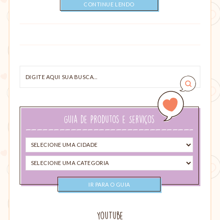
CONTINUE LENDO
Digite
aqui
sua
busca…
Guia de Produtos e Serviços
Selecione
uma
Selecione
cidade
uma
categoria
YouTube