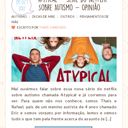
Publicado
09.Oct
amamentação,
Sobre Autismo - Opinião
em:
.
2017
Montessori,
viagem
CATEGORIAS:
AUTISMO
|
DICAS DE MÃE
|
OUTROS
|
PENSAMENTOS DE
etc.
MÃE
ESCRITO POR
THAÍS CARDOSO
Mal ouvirmos falar sobre essa nova sério do netflix
sobre autismo chamada Atypical e já corremos para
ver. Para quem não nos conhece, somos Thaís e
Rafael, pais de um menino autista de 4 anos chamado
Eric e somos vorazes por informação, lemos e vemos
tudo o que tem pela frente acerca do assunto (e […]