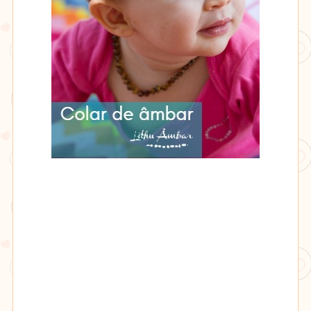
Lithu
âmbar