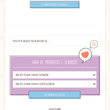
CONTINUE LENDO
Digite
aqui
sua
busca…
Guia de Produtos e Serviços
Selecione
uma
Selecione
cidade
uma
categoria