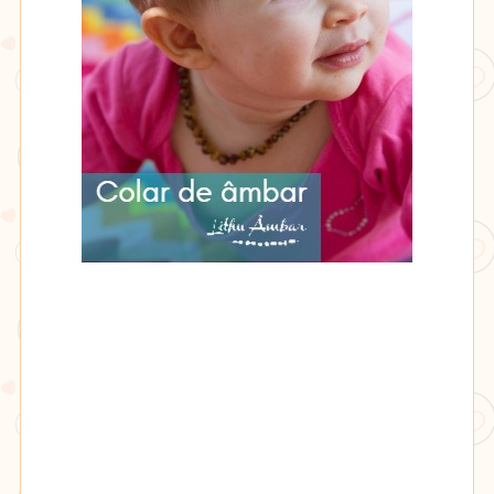
Lithu
âmbar