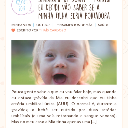
Publicado
02.Oct
amamentação,
eu Decidi Não Saber se a
em:
.
2017
Montessori,
viagem
Minha Filha Seria Portadora
etc.
CATEGORIAS:
MINHA VIDA
|
OUTROS
|
PENSAMENTOS DE MÃE
|
SAÚDE
ESCRITO POR
THAÍS CARDOSO
Pouca gente sabe o que eu vou falar hoje, mas quando
eu estava grávida da Mia eu descobri que eu tinha
artéria umbilical única (AUU). O normal é, durante a
gravidez, o bebê ser nutrido por duas artérias
umbilicais (e uma veia retornando o sangue venoso).
Mas no meu caso a Mia tinha apenas uma […]