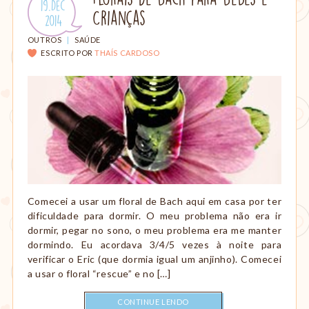
Publicado
19.Dec
amamentação,
Crianças
em:
.
2014
Montessori,
viagem
CATEGORIAS:
OUTROS
|
SAÚDE
etc.
ESCRITO POR
THAÍS CARDOSO
Comecei a usar um floral de Bach aqui em casa por ter
dificuldade para dormir. O meu problema não era ir
dormir, pegar no sono, o meu problema era me manter
dormindo. Eu acordava 3/4/5 vezes à noite para
verificar o Eric (que dormia igual um anjinho). Comecei
a usar o floral “rescue” e no […]
CONTINUE LENDO