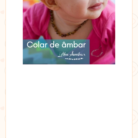
Lithu
âmbar