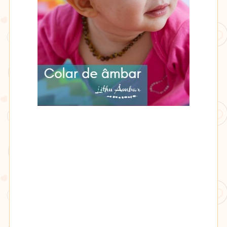
Lithu
âmbar