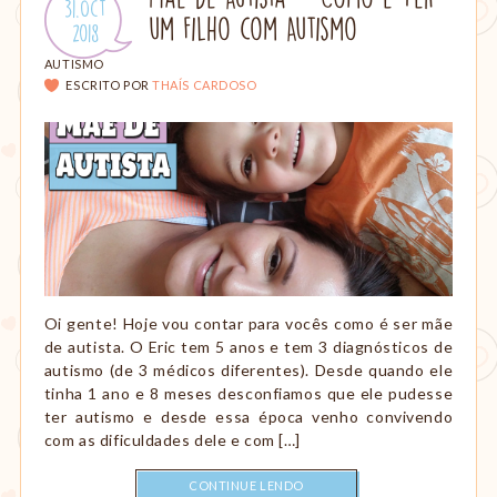
Publicado
31.Oct
amamentação,
um Filho com Autismo
em:
.
2018
Montessori,
viagem
CATEGORIAS:
AUTISMO
etc.
ESCRITO POR
THAÍS CARDOSO
Oi gente! Hoje vou contar para vocês como é ser mãe
de autista. O Eric tem 5 anos e tem 3 diagnósticos de
autismo (de 3 médicos diferentes). Desde quando ele
tinha 1 ano e 8 meses desconfiamos que ele pudesse
ter autismo e desde essa época venho convivendo
com as dificuldades dele e com […]
CONTINUE LENDO