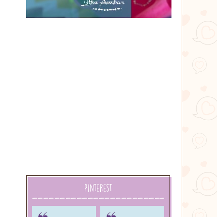
Lithu
âmbar
Pinterest