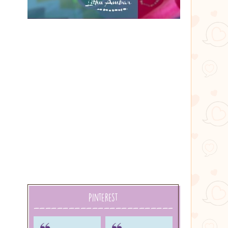
Lithu
âmbar
Pinterest