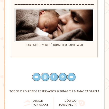
 BEBÊ?
CARTA DE UM BEBÊ PARA O FUTURO PAPAI
DESE
YOUTUBE
INSTAGRAM
FACEBOOK
PINTEREST
RSS
TODOS OS DIREITOS RESERVADOS © 2014-2017 MAMÃE TAGARELA
DESIGN
CÓDIGO
POR XCAKE
POR DIFLUIR