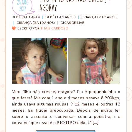
Publicado
24.Aug
amamentação,
Agora?
em:
.
2017
Montessori,
viagem
CATEGORIAS:
BEBÊ (0 A 1 ANO)
|
BEBÊ (1 A 2 ANOS)
|
CRIANÇA (2 A 5 ANOS)
etc.
|
CRIANÇA (5 A 10 ANOS)
|
DICAS DE MÃE
ESCRITO POR
THAÍS CARDOSO
Meu filho não cresce, e agora? Ela é pequenininha o
que fazer? Mia com 1 ano e 4 meses pesava 8,900kgs,
ainda usava algumas roupas 9-12 meses e outras 12
meses. Eu fiquei preocupada. Depois de muito ler
sobre o assunto e conversar com a pediatra, me
convenci que esse é o BIOTIPO dela. Já […]