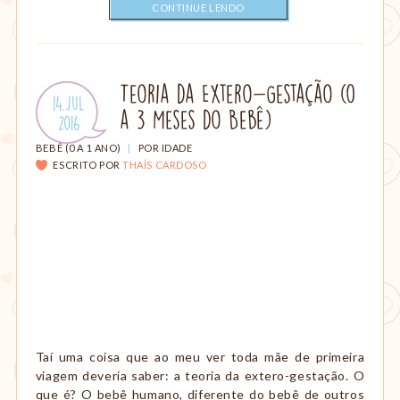
CONTINUE LENDO
Teoria da Extero-Gestação (0
Publicado
14.Jul
a 3 Meses do Bebê)
em:
.
2016
CATEGORIAS:
BEBÊ (0 A 1 ANO)
|
POR IDADE
ESCRITO POR
THAÍS CARDOSO
Taí uma coisa que ao meu ver toda mãe de primeira
viagem deveria saber: a teoria da extero-gestação. O
que é? O bebê humano, diferente do bebê de outros