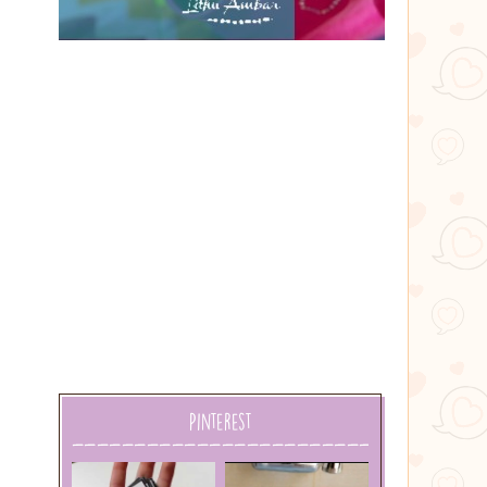
Lithu
âmbar
Pinterest