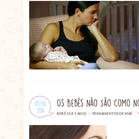
Os Bebês Não São Como No
Publicado
05.Jul
em:
.
2016
CATEGORIAS:
BEBÊ (0 A 1 ANO)
|
PENSAMENTOS DE MÃE