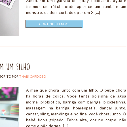
zumbi. Em uma garrafa de spray, colocamos água e
fizemos um rótulo onde aparece um zumbi e um
monstro, os dois cortados por um X […]
CONTINUE LENDO
m um filho
SCRITO POR
THAÍS CARDOSO
A mãe que chora junto com um filho. O bebê chora
há horas de cólica. Você tenta bolsinha de água
morna, probiótico, barriga com barriga, bicicletinha,
massagem na barriga, homeopatia, dançar junto,
cantar, sling, mandinga e no final você chora junto. O
bebê ficou gripado. Febre alta, dor no corpo, não
come e não dorme. […]