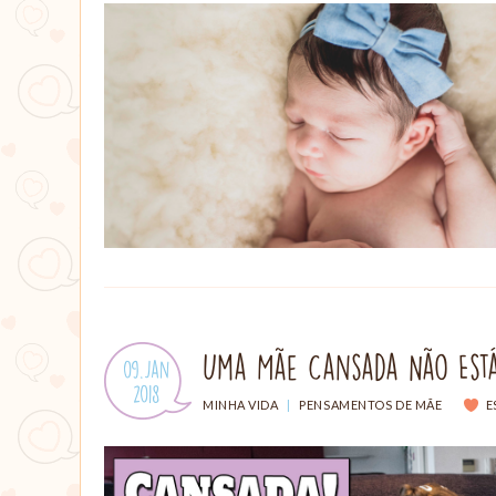
Uma Mãe Cansada Não Est
Publicado
09.Jan
em:
.
2018
CATEGORIAS:
MINHA VIDA
|
PENSAMENTOS DE MÃE
E