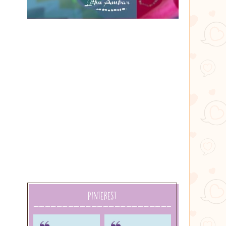
Lithu
âmbar
Pinterest