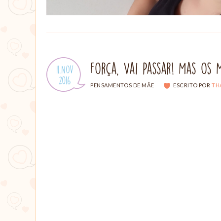
Força, Vai Passar! Mas o
Publicado
11.Nov
em:
.
2016
CATEGORIAS:
PENSAMENTOS DE MÃE
ESCRITO POR
TH