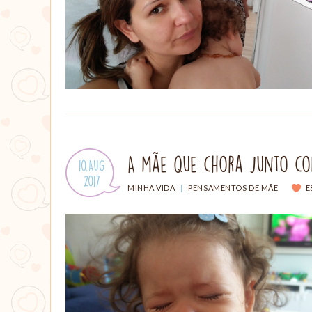
A mãe que chora junto co
Publicado
10.Aug
em:
.
2017
CATEGORIAS:
MINHA VIDA
|
PENSAMENTOS DE MÃE
E