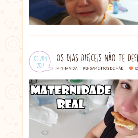
Os Dias Difíceis Não Te D
Publicado
06.Jun
em:
.
2017
CATEGORIAS:
MINHA VIDA
|
PENSAMENTOS DE MÃE
E