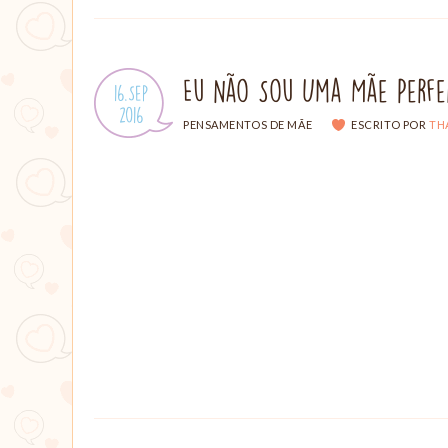
Eu Não Sou Uma Mãe Perfe
Publicado
16.Sep
em:
.
2016
CATEGORIAS:
PENSAMENTOS DE MÃE
ESCRITO POR
TH