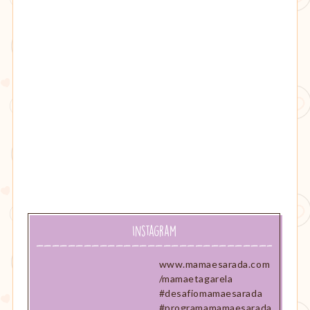
Instagram
www.mamaesarada.com
/mamaetagarela
#desafiomamaesarada
#programamamaesarada