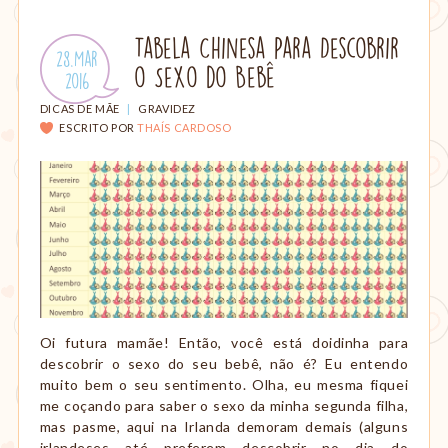
parto,
gestação,
Tabela Chinesa Para Descobrir
Publicado
28.Mar
amamentação,
o Sexo do Bebê
em:
.
2016
Montessori,
viagem
CATEGORIAS:
DICAS DE MÃE
|
GRAVIDEZ
etc.
ESCRITO POR
THAÍS CARDOSO
Oi futura mamãe! Então, você está doidinha para
descobrir o sexo do seu bebê, não é? Eu entendo
muito bem o seu sentimento. Olha, eu mesma fiquei
me coçando para saber o sexo da minha segunda filha,
mas pasme, aqui na Irlanda demoram demais (alguns
irlandeses até preferem descobrir no dia do