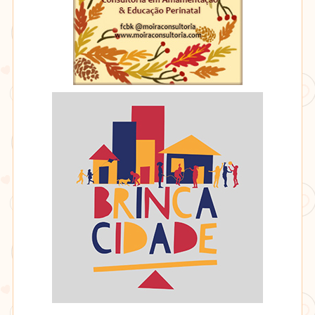
Moira
BrincaCidade
Consultoria
em
Amamentação
&
Educação
Perinatal
BrincaCidade