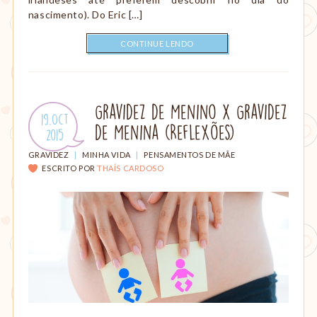
nascimento). Do Eric […]
CONTINUE LENDO
Gravidez de Menino X Gravidez
Publicado
19.Oct
de Menina (Reflexões)
em:
.
2015
CATEGORIAS:
GRAVIDEZ
|
MINHA VIDA
|
PENSAMENTOS DE MÃE
ESCRITO POR
THAÍS CARDOSO