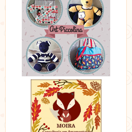
Sono
-
Recém
Mamãe
Art
Moira
Piccolina
Consultoria
em
Amamentação
&
Educação
Perinatal