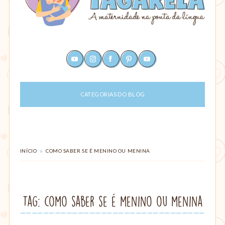
Um
youtube
instagram
facebook
pinterest
rss
site
sobre
maternagem
CATEGORIAS DO BLOG
e
paternagem,
com
dicas
para
ajudar
VOCÊ
»
INÍCIO
COMO SABER SE É MENINO OU MENINA
ESTÁ
mães
EM:
e
pais:
alimentação,
Tag: como saber se é menino ou menina
criação
com
amor,