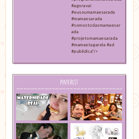
#agoravai
#eusoumamaesarada
#mamaesarada
#somostodasmamaesar
ada
#projetomamaesarada
#mamaetagarela #ad
#publidica"/>
Pinterest