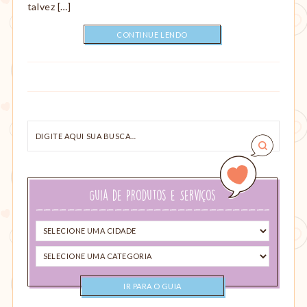
talvez […]
CONTINUE LENDO
Digite
aqui
sua
busca…
Guia de Produtos e Serviços
Selecione
uma
Selecione
cidade
uma
categoria