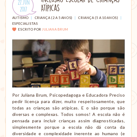
Publicado
27.Jun
amamentação,
Atípicas
em:
.
2017
Montessori,
viagem
CATEGORIAS:
AUTISMO
|
CRIANÇA (2 A 5 ANOS)
|
CRIANÇA (5 A 10 ANOS)
|
etc.
ESPECIALISTAS
ESCRITO POR
JULIANA BRUM
Por Juliana Brum, Psicopedagoga e Educadora Preciso
pedir licença para dizer, muito respeitosamente, que
todas as crianças são atípicas. E o são porque são
diversas e complexas. Todos somos! A escola não é
pensada para incluir crianças assim diagnosticadas,
simplesmente porque a escola não dá conta da
diversidade e complexidade inerente ao humano (e