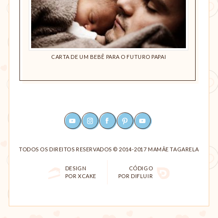
 BEBÊ?
CARTA DE UM BEBÊ PARA O FUTURO PAPAI
DESE
YOUTUBE
INSTAGRAM
FACEBOOK
PINTEREST
RSS
TODOS OS DIREITOS RESERVADOS © 2014-2017 MAMÃE TAGARELA
DESIGN
CÓDIGO
POR XCAKE
POR DIFLUIR