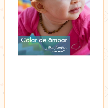
Lithu
âmbar