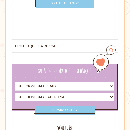
CONTINUE LENDO
Digite
aqui
sua
busca…
Guia de Produtos e Serviços
Selecione
uma
Selecione
cidade
uma
categoria
YouTube