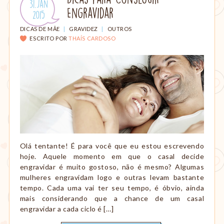
Publicado
31.Jan
amamentação,
Engravidar
em:
.
2015
Montessori,
viagem
CATEGORIAS:
DICAS DE MÃE
|
GRAVIDEZ
|
OUTROS
etc.
ESCRITO POR
THAÍS CARDOSO
Olá tentante! É para você que eu estou escrevendo
hoje. Aquele momento em que o casal decide
engravidar é muito gostoso, não é mesmo? Algumas
mulheres engravidam logo e outras levam bastante
tempo. Cada uma vai ter seu tempo, é óbvio, ainda
mais considerando que a chance de um casal
engravidar a cada ciclo é […]