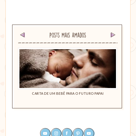
Posts mais amados
EDE. POR
CARTA DE UM BEBÊ PARA O FUTURO PAPAI
DESE
YOUTUBE
INSTAGRAM
FACEBOOK
PINTEREST
RSS