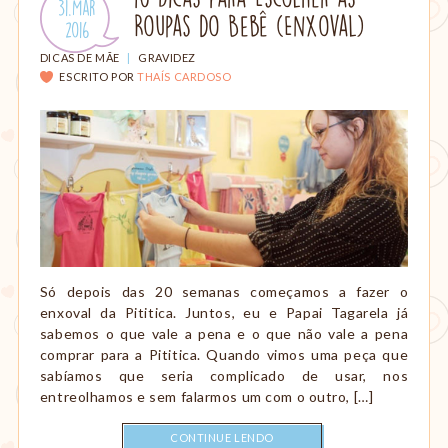
Publicado
31.Mar
amamentação,
Roupas do Bebê (Enxoval)
em:
.
2016
Montessori,
viagem
CATEGORIAS:
DICAS DE MÃE
|
GRAVIDEZ
etc.
ESCRITO POR
THAÍS CARDOSO
Só depois das 20 semanas começamos a fazer o
enxoval da Pititica. Juntos, eu e Papai Tagarela já
sabemos o que vale a pena e o que não vale a pena
comprar para a Pititica. Quando vimos uma peça que
sabíamos que seria complicado de usar, nos
entreolhamos e sem falarmos um com o outro, […]
CONTINUE LENDO