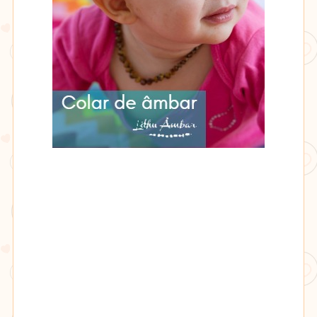
Lithu
âmbar