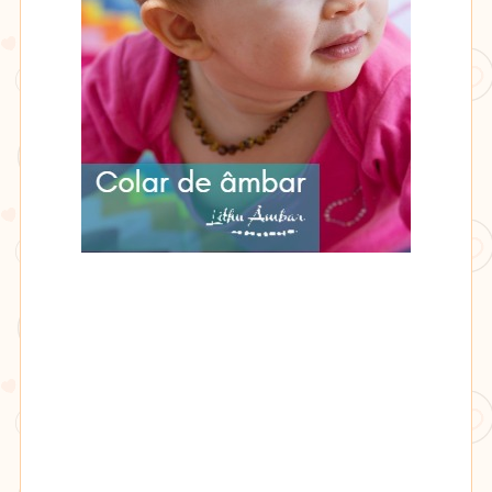
Lithu
âmbar