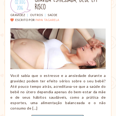
Publicado
02.Aug
amamentação,
Risco
em:
.
2016
Montessori,
viagem
CATEGORIAS:
GRAVIDEZ
|
OUTROS
|
SAÚDE
etc.
ESCRITO POR
PAPAI TAGARELA
Você sabia que o estresse e a ansiedade durante a
gravidez podem ter efeito sérios sobre o seu bebê?
Até pouco tempo atrás, acreditava-se que a saúde do
bebê no útero dependia apenas do bem-estar da mãe
e de seus hábitos saudáveis, como a prática de
esportes, uma alimentação balanceada e o não
consumo de […]