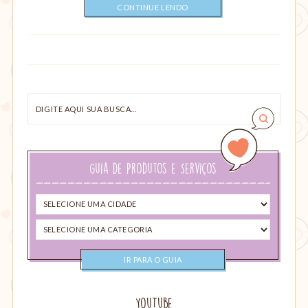
CONTINUE LENDO
Digite
aqui
sua
busca…
Guia de Produtos e Serviços
Selecione
uma
Selecione
cidade
uma
categoria
YouTube