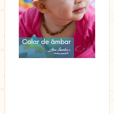
Lithu
âmbar