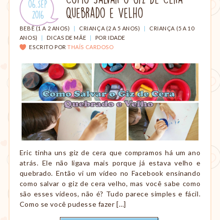
Publicado
06.Sep
amamentação,
Quebrado e Velho
em:
.
2016
Montessori,
viagem
CATEGORIAS:
BEBÊ (1 A 2 ANOS)
|
CRIANÇA (2 A 5 ANOS)
|
CRIANÇA (5 A 10
etc.
ANOS)
|
DICAS DE MÃE
|
POR IDADE
ESCRITO POR
THAÍS CARDOSO
Eric tinha uns giz de cera que compramos há um ano
atrás. Ele não ligava mais porque já estava velho e
quebrado. Então vi um vídeo no Facebook ensinando
como salvar o giz de cera velho, mas você sabe como
são esses vídeos, não é? Tudo parece simples e fácil.
Como se você pudesse fazer […]