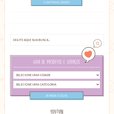
CONTINUE LENDO
Digite
aqui
sua
busca…
Guia de Produtos e Serviços
Selecione
uma
Selecione
cidade
uma
categoria
YouTube