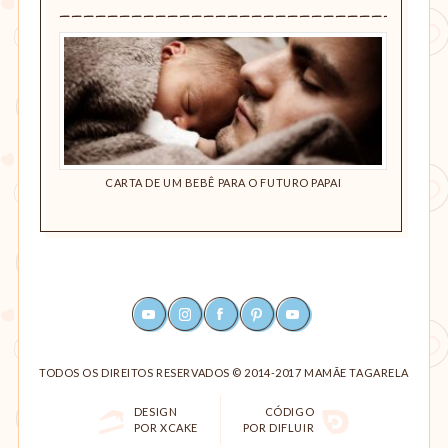
 BEBÊ?
CARTA DE UM BEBÊ PARA O FUTURO PAPAI
DESE
YOUTUBE
INSTAGRAM
FACEBOOK
PINTEREST
RSS
TODOS OS DIREITOS RESERVADOS © 2014-2017 MAMÃE TAGARELA
DESIGN
CÓDIGO
POR XCAKE
POR DIFLUIR