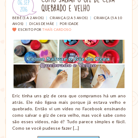
Publicado
06.Sep
amamentação,
Quebrado e Velho
em:
.
2016
Montessori,
viagem
CATEGORIAS:
BEBÊ (1 A 2 ANOS)
|
CRIANÇA (2 A 5 ANOS)
|
CRIANÇA (5 A 10
etc.
ANOS)
|
DICAS DE MÃE
|
POR IDADE
ESCRITO POR
THAÍS CARDOSO
Eric tinha uns giz de cera que compramos há um ano
atrás. Ele não ligava mais porque já estava velho e
quebrado. Então vi um vídeo no Facebook ensinando
como salvar o giz de cera velho, mas você sabe como
são esses vídeos, não é? Tudo parece simples e fácil.
Como se você pudesse fazer […]