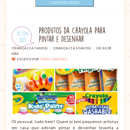
CONTINUE LENDO
Produtos da Crayola Para
Publicado
01.Jun
Pintar e Desenhar
em:
.
2015
CATEGORIAS:
CRIANÇA (2 A 5 ANOS)
|
CRIANÇA (5 A 10 ANOS)
|
DICAS DE
MÃE
ESCRITO POR
THAÍS CARDOSO
Oi pessoal, tudo bem? Quem aí tem pequenos artistas
em casa que adoram pintar e desenhar levanta a