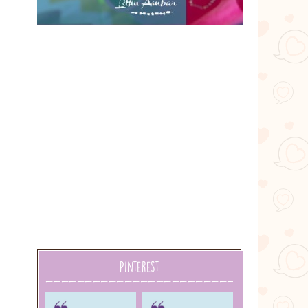
Lithu
âmbar
Pinterest