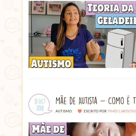
Mãe de Autista - Como é T
Publicado
31.Oct
em:
.
2018
CATEGORIAS:
AUTISMO
ESCRITO POR
THAÍS CARDOS