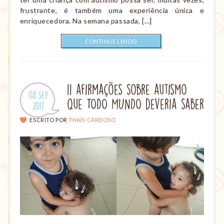
frustrante, é também uma experiência única e
enriquecedora. Na semana passada, […]
CONTINUE LENDO
11 afirmações sobre autismo
Publicado
08.Sep
que TODO MUNDO deveria saber
em:
.
2017
ESCRITO POR
THAÍS CARDOSO