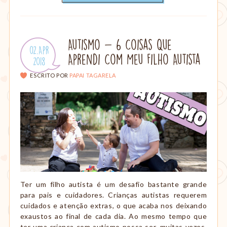
Autismo - 6 Coisas Que
Publicado
02.Apr
Aprendi Com Meu Filho Autista
em:
.
2018
ESCRITO POR
PAPAI TAGARELA
Ter um filho autista é um desafio bastante grande
para pais e cuidadores. Crianças autistas requerem
cuidados e atenção extras, o que acaba nos deixando
exaustos ao final de cada dia. Ao mesmo tempo que
ter uma criança com autismo possa ser, muitas vezes,