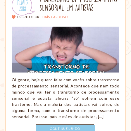
Publicado
15.Aug
amamentação,
Sensorial em Autistas
em:
.
2018
Montessori,
viagem
ESCRITO POR
THAÍS CARDOSO
etc.
Oi gente, hoje quero falar com vocês sobre transtorno
de processamento sensorial. Acontece que nem todo
mundo que vai ter o transtorno de processamento
sensorial é autista, alguns “só” sofrem com esse
trastorno. Mas a maioria dos autistas vai sofrer, de
alguma forma, com o transtorno de processamento
sensorial. Por isso, pais e mães de autistas, […]
CONTINUE LENDO