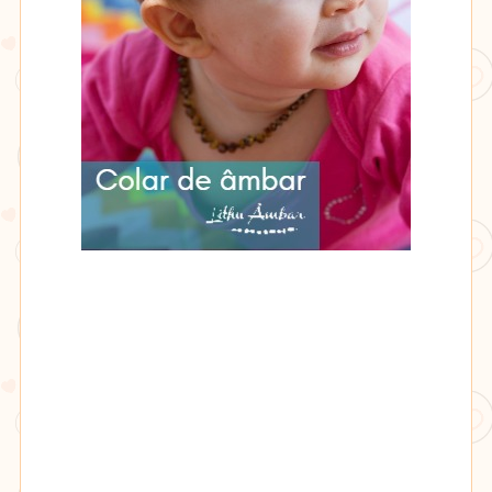
Lithu
âmbar