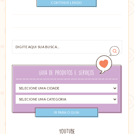
CONTINUE LENDO
Digite
aqui
sua
busca…
Guia de Produtos e Serviços
Selecione
uma
Selecione
cidade
uma
categoria
YouTube