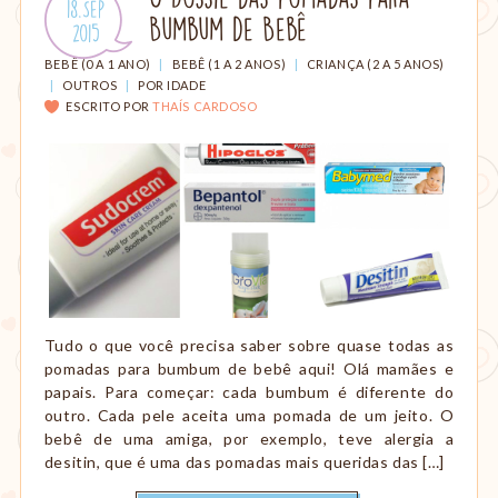
Publicado
18.Sep
amamentação,
Bumbum de Bebê
em:
.
2015
Montessori,
viagem
CATEGORIAS:
BEBÊ (0 A 1 ANO)
|
BEBÊ (1 A 2 ANOS)
|
CRIANÇA (2 A 5 ANOS)
etc.
|
OUTROS
|
POR IDADE
ESCRITO POR
THAÍS CARDOSO
Tudo o que você precisa saber sobre quase todas as
pomadas para bumbum de bebê aqui! Olá mamães e
papais. Para começar: cada bumbum é diferente do
outro. Cada pele aceita uma pomada de um jeito. O
bebê de uma amiga, por exemplo, teve alergia a
desitin, que é uma das pomadas mais queridas das […]