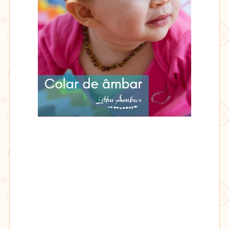
Lithu
âmbar