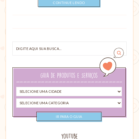
CONTINUE LENDO
Digite
aqui
sua
busca…
Guia de Produtos e Serviços
Selecione
uma
Selecione
cidade
uma
categoria
YouTube