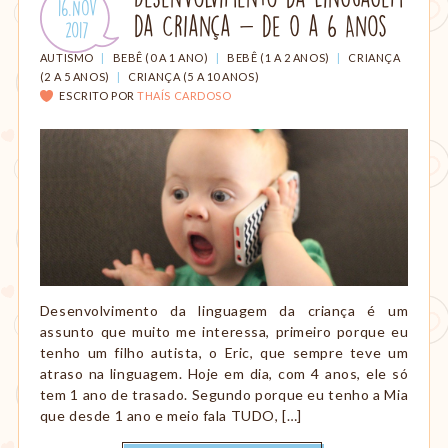
Publicado
16.Nov
amamentação,
da Criança - de 0 a 6 Anos
em:
.
2017
Montessori,
viagem
CATEGORIAS:
AUTISMO
|
BEBÊ (0 A 1 ANO)
|
BEBÊ (1 A 2 ANOS)
|
CRIANÇA
etc.
(2 A 5 ANOS)
|
CRIANÇA (5 A 10 ANOS)
ESCRITO POR
THAÍS CARDOSO
Desenvolvimento da linguagem da criança é um
assunto que muito me interessa, primeiro porque eu
tenho um filho autista, o Eric, que sempre teve um
atraso na linguagem. Hoje em dia, com 4 anos, ele só
tem 1 ano de trasado. Segundo porque eu tenho a Mia
que desde 1 ano e meio fala TUDO, […]