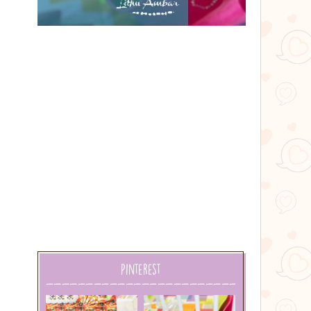
Lithu
âmbar
Pinterest