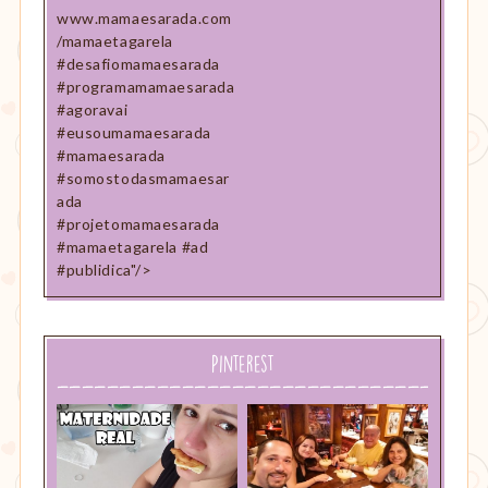
www.mamaesarada.com
/mamaetagarela
#desafiomamaesarada
#programamamaesarada
#agoravai
#eusoumamaesarada
#mamaesarada
#somostodasmamaesar
ada
#projetomamaesarada
#mamaetagarela #ad
#publidica"/>
Pinterest