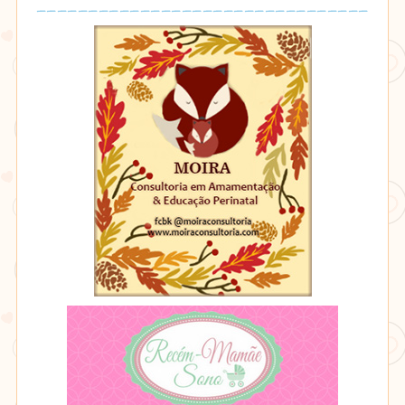
Moira
Consultoria
em
Amamentação
&
Educação
Perinatal
Moira
Consultoria
Consultoria
de
em
Sono
Amamentação
-
&
Recém
Educação