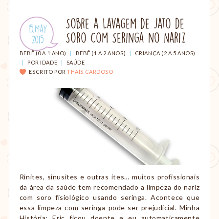
parto,
gestação,
Sobre a Lavagem de Jato de
Publicado
15.May
amamentação,
Soro Com Seringa no Nariz
em:
.
2015
Montessori,
viagem
CATEGORIAS:
BEBÊ (0 A 1 ANO)
|
BEBÊ (1 A 2 ANOS)
|
CRIANÇA (2 A 5 ANOS)
etc.
|
POR IDADE
|
SAÚDE
ESCRITO POR
THAÍS CARDOSO
Rinites, sinusites e outras ites… muitos profissionais
da área da saúde tem recomendado a limpeza do nariz
com soro fisiológico usando seringa. Acontece que
essa limpeza com seringa pode ser prejudicial. Minha
História: Eric ficou doente e eu automaticamente