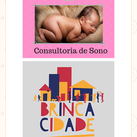
Mamãe
Perinatal
Consultoria
BrincaCidade
de
Sono
-
Recém
Mamãe