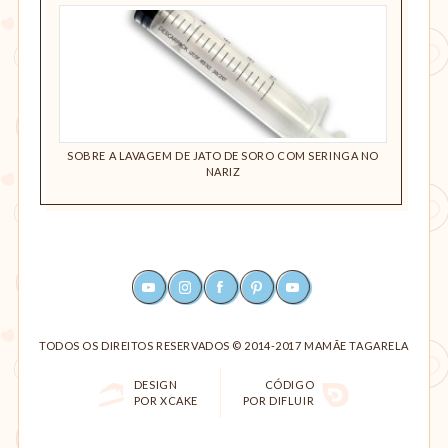
 SUPER
SOBRE A LAVAGEM DE JATO DE SORO COM SERINGA NO
14 COIS
NARIZ
YOUTUBE
INSTAGRAM
FACEBOOK
PINTEREST
RSS
TODOS OS DIREITOS RESERVADOS © 2014-2017 MAMÃE TAGARELA
DESIGN
CÓDIGO
POR XCAKE
POR DIFLUIR