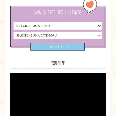
busca…
Guia de Produtos e Serviços
Selecione
uma
Selecione
cidade
uma
categoria
YouTube