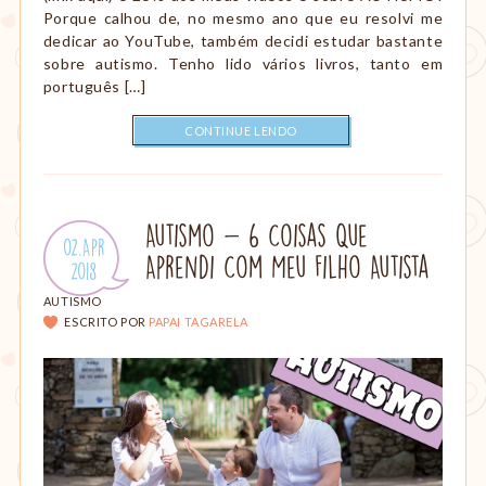
Porque calhou de, no mesmo ano que eu resolvi me
dedicar ao YouTube, também decidi estudar bastante
sobre autismo. Tenho lido vários livros, tanto em
português […]
CONTINUE LENDO
Autismo - 6 Coisas Que
Publicado
02.Apr
Aprendi Com Meu Filho Autista
em:
.
2018
CATEGORIAS:
AUTISMO
ESCRITO POR
PAPAI TAGARELA