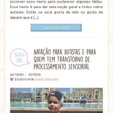
escrever esse texto para esclarecer algumas idéias.
Esse texto é para dar uma noção geral a todos sobre
autismo. Então se você gosta de mim ou gosta de
alguém que é […]
CONTINUE LENDO
Natação para Autistas e Para
Publicado
24.Aug
Quem Tem Transtorno de
em:
.
2017
Processamento Sensorial
CATEGORIAS:
AUTISMO
|
OUTROS
ESCRITO POR
THAÍS CARDOSO