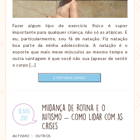
Fazer algum tipo de exercício físico é super
importante para qualquer criança, não só as atípicas. E
eu, particularmente, sou fã de natação. Fiz natação
boa parte da minha adolescência. A natação é o
esporte que mais mexe músculos ao mesmo tempo e
outra vantagem é que você não sua (apesar de sentir
o corpo […]
CONTINUE LENDO
Mudança de Rotina e o
Publicado
18.Aug
Autismo – Como Lidar com As
em:
.
2017
Crises
CATEGORIAS:
AUTISMO
|
OUTROS