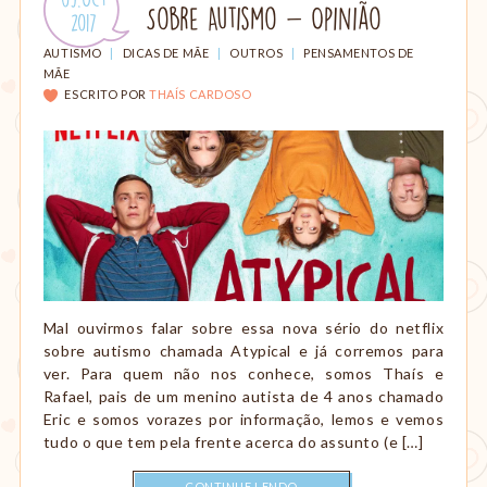
Sobre Autismo - Opinião
em:
.
2017
CATEGORIAS:
AUTISMO
|
DICAS DE MÃE
|
OUTROS
|
PENSAMENTOS DE
MÃE
ESCRITO POR
THAÍS CARDOSO
Mal ouvirmos falar sobre essa nova sério do netflix
sobre autismo chamada Atypical e já corremos para
ver. Para quem não nos conhece, somos Thaís e
Rafael, pais de um menino autista de 4 anos chamado
Eric e somos vorazes por informação, lemos e vemos
tudo o que tem pela frente acerca do assunto (e […]
CONTINUE LENDO