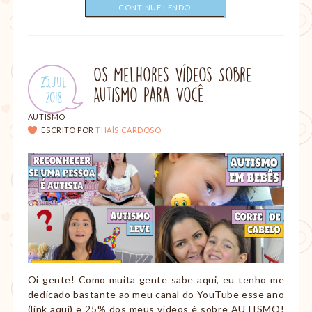
CONTINUE LENDO
Os Melhores Vídeos Sobre
Publicado
25.Jul
Autismo Para Você
em:
.
2018
CATEGORIAS:
AUTISMO
ESCRITO POR
THAÍS CARDOSO
Oi gente! Como muita gente sabe aqui, eu tenho me
dedicado bastante ao meu canal do YouTube esse ano
(link aqui) e 25% dos meus vídeos é sobre AUTISMO!