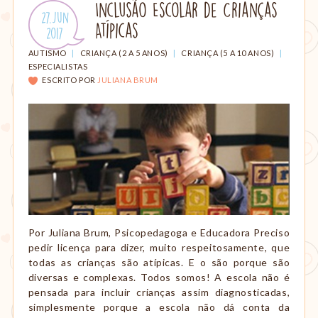
Inclusão Escolar de Crianças
Publicado
27.Jun
Atípicas
em:
.
2017
CATEGORIAS:
AUTISMO
|
CRIANÇA (2 A 5 ANOS)
|
CRIANÇA (5 A 10 ANOS)
|
ESPECIALISTAS
ESCRITO POR
JULIANA BRUM
Por Juliana Brum, Psicopedagoga e Educadora Preciso
pedir licença para dizer, muito respeitosamente, que
todas as crianças são atípicas. E o são porque são
diversas e complexas. Todos somos! A escola não é
pensada para incluir crianças assim diagnosticadas,
simplesmente porque a escola não dá conta da