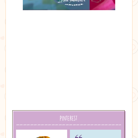
Lithu
âmbar
Pinterest