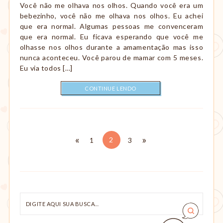
Você não me olhava nos olhos. Quando você era um
bebezinho, você não me olhava nos olhos. Eu achei
que era normal. Algumas pessoas me convenceram
que era normal. Eu ficava esperando que você me
olhasse nos olhos durante a amamentação mas isso
nunca aconteceu. Você parou de mamar com 5 meses.
Eu via todos […]
CONTINUE LENDO
Paginação
«
Anterior
Próxima
»
Página
2
Página
1
Página
3
Digite
aqui
sua