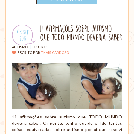
11 afirmações sobre autismo
Publicado
08.Sep
que TODO MUNDO deveria saber
em:
.
2017
CATEGORIAS:
AUTISMO
|
OUTROS
ESCRITO POR
THAÍS CARDOSO
11 afirmações sobre autismo que TODO MUNDO
deveria saber. Oi gente, tenho ouvido e lido tantas
coisas equivocadas sobre autismo por aí que resolvi