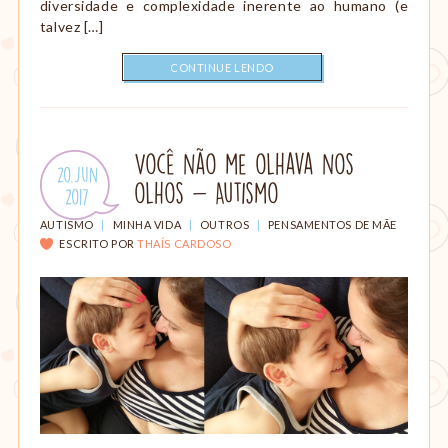
diversidade e complexidade inerente ao humano (e
talvez […]
CONTINUE LENDO
Você não me olhava nos
Publicado
20.Jun
olhos - Autismo
em:
.
2017
CATEGORIAS:
AUTISMO
|
MINHA VIDA
|
OUTROS
|
PENSAMENTOS DE MÃE
ESCRITO POR
THAÍS CARDOSO