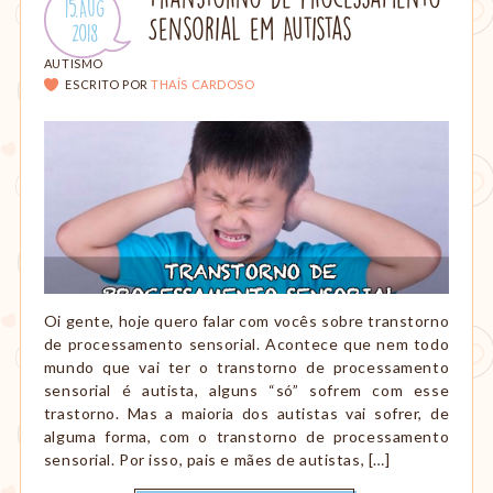
Publicado
15.Aug
amamentação,
Sensorial em Autistas
em:
.
2018
Montessori,
viagem
CATEGORIAS:
AUTISMO
etc.
ESCRITO POR
THAÍS CARDOSO
Oi gente, hoje quero falar com vocês sobre transtorno
de processamento sensorial. Acontece que nem todo
mundo que vai ter o transtorno de processamento
sensorial é autista, alguns “só” sofrem com esse
trastorno. Mas a maioria dos autistas vai sofrer, de
alguma forma, com o transtorno de processamento
sensorial. Por isso, pais e mães de autistas, […]