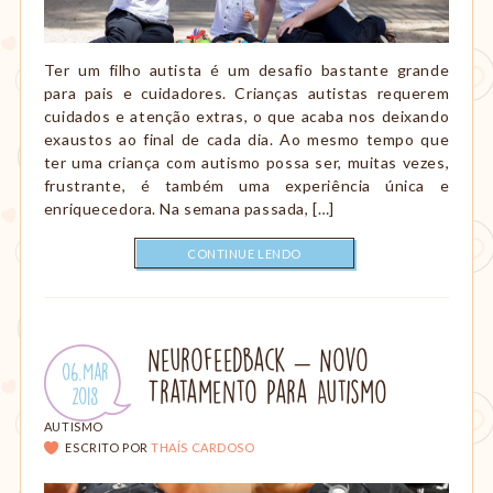
Ter um filho autista é um desafio bastante grande
para pais e cuidadores. Crianças autistas requerem
cuidados e atenção extras, o que acaba nos deixando
exaustos ao final de cada dia. Ao mesmo tempo que
ter uma criança com autismo possa ser, muitas vezes,
frustrante, é também uma experiência única e
enriquecedora. Na semana passada, […]
CONTINUE LENDO
Neurofeedback – Novo
Publicado
06.Mar
Tratamento Para Autismo
em:
.
2018
CATEGORIAS:
AUTISMO
ESCRITO POR
THAÍS CARDOSO