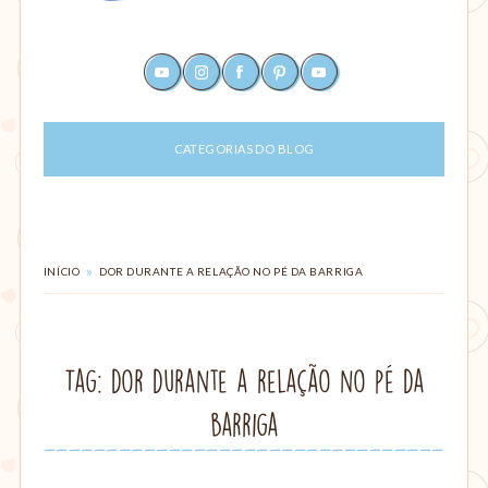
Um
youtube
instagram
facebook
pinterest
rss
site
sobre
maternagem
CATEGORIAS DO BLOG
e
paternagem,
com
dicas
para
ajudar
VOCÊ
»
INÍCIO
DOR DURANTE A RELAÇÃO NO PÉ DA BARRIGA
ESTÁ
mães
EM:
e
pais:
alimentação,
Tag: dor durante a relação no pé da
criação
com
barriga
amor,
parto,
gestação,