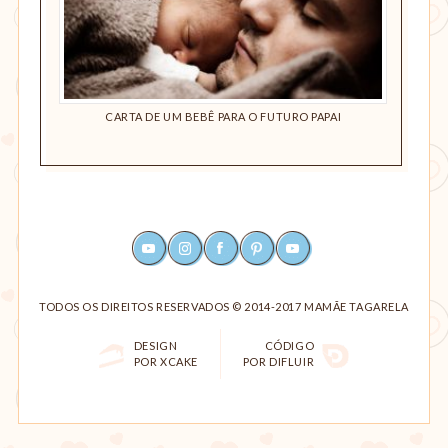
 BEBÊ?
CARTA DE UM BEBÊ PARA O FUTURO PAPAI
DESE
YOUTUBE
INSTAGRAM
FACEBOOK
PINTEREST
RSS
TODOS OS DIREITOS RESERVADOS © 2014-2017 MAMÃE TAGARELA
DESIGN
CÓDIGO
POR XCAKE
POR DIFLUIR