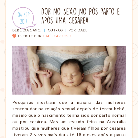
amamentação,
Montessori,
Dor no Sexo no Pós Parto e
Publicado
04.Sep
viagem
Após uma Cesárea
em:
.
2017
etc.
CATEGORIAS:
BEBÊ (0 A 1 ANO)
|
OUTROS
|
POR IDADE
ESCRITO POR
THAÍS CARDOSO
Pesquisas mostram que a maioria das mulheres
sentem dor na relação sexual depois de terem bebê,
mesmo que o nascimento tenha sido por parto normal
ou por cesárea. Mas um estudo feito na Austrália
mostrou que mulheres que tiveram filhos por cesárea
tiveram 2 vezes mais dor até 18 meses após o parto