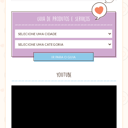
sua
busca…
Guia de Produtos e Serviços
Selecione
uma
Selecione
cidade
uma
categoria
YouTube