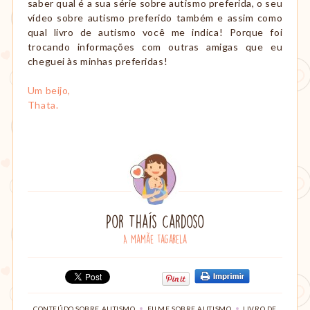
saber qual é a sua série sobre autismo preferida, o seu
vídeo sobre autismo preferido também e assim como
qual livro de autismo você me indica! Porque foi
trocando informações com outras amigas que eu
cheguei às minhas preferidas!
Um beijo,
Thata.
Por
Thaís Cardoso
A mamãe tagarela
Compartilhe:
Clique
Clique
Compartilhe
para
para
no
imprimir
compartilhar
TAGS:
,
,
Google+
CONTEÚDO SOBRE AUTISMO
FILME SOBRE AUTISMO
LIVRO DE