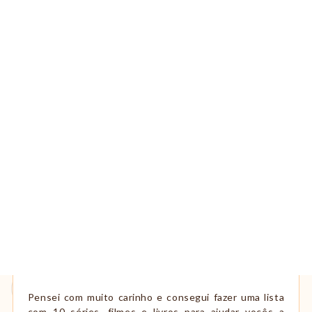
Pensei com muito carinho e consegui fazer uma lista
com 10 séries, filmes e livros para ajudar vocês a