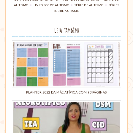
esse
no
,
,
,
AUTISMO
LIVRO SOBRE AUTISMO
SÉRIE DE AUTISMO
SÉRIES
(abre
post
Pinterest(abre
SOBRE AUTISMO
em
em
nova
nova
janela)
janela)
Leia também!
PLANNER 2022 DA MÃE ATÍPICA COM 93 PÁGINAS