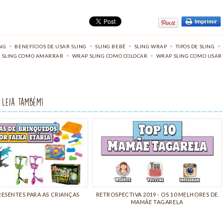
Compartilhe:
Clique
Clique
Compartilhe
para
para
no
imprimir
compartilhar
Google+
NG
,
BENEFÍCIOS DE USAR SLING
,
SLING BEBÊ
,
SLING WRAP
,
TIPOS DE SLING
,
esse
no
(abre
 SLING COMO AMARRAR
,
WRAP SLING COMO COLOCAR
,
WRAP SLING COMO USAR
post
Pinterest(abre
em
em
nova
nova
janela)
janela)
Leia também!
PRESENTES PARA AS CRIANÇAS
RETROSPECTIVA 2019 - OS 10 MELHORES DE
MAMÃE TAGARELA