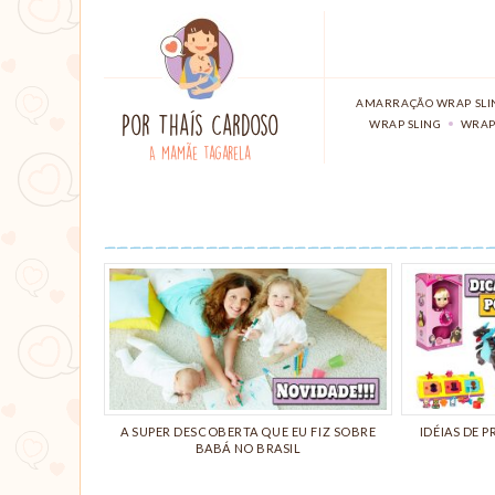
TAGS:
AMARRAÇÃO WRAP SLI
Por
Thaís Cardoso
WRAP SLING
,
WRAP
A mamãe tagarela
A SUPER DESCOBERTA QUE EU FIZ SOBRE
IDÉIAS DE 
BABÁ NO BRASIL