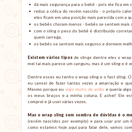
dá mais segurança para o bebê - pois ele fica em
reduz a cólica do recém nascido - o próprio cal
eles ficam em uma posição mais parecida com a q
os bebês choram menos - bebês se sentem mais se
com o sling o peso do bebê é distribuído corret
quem carrega.
os bebês se sentem mais seguros e dormem melhor
Existem vários tipos
de slings dentre eles o wrap sl
mei tai mais parece um canguru, mas é um sling e é e
Dentre esses eu tenho o wrap sling e o fast sling. 
eu cansei de fazer tantas vezes a amarração e quer
Mesmo porque eu
viajo muito de avião
e queria algo
os meus braços e a minha coluna. E achei! Ele e
comprei e já usei várias vezes.
Mas o wrap sling sem sombra de dúvidas é o m
(recém nascidos por exemplo) e para usar por um 
como estamos hoje aqui para falar dele, vamos co