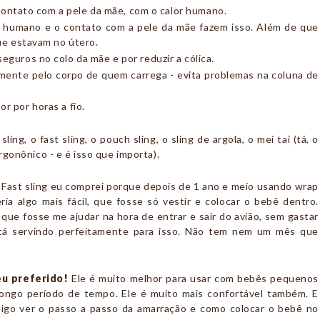
 contato com a pele da mãe, com o calor humano.
or humano e o contato com a pele da mãe fazem isso. Além de que
ue estavam no útero.
guros no colo da mãe e por reduzir a cólica.
amente pelo corpo de quem carrega - evita problemas na coluna de
 por horas a fio.
ing, o fast sling, o pouch sling, o sling de argola, o mei tai (tá, o
rgonônico - e é isso que importa).
O Fast sling eu comprei porque depois de 1 ano e meio usando wrap
ia algo mais fácil, que fosse só vestir e colocar o bebê dentro.
 que fosse me ajudar na hora de entrar e sair do avião, sem gastar
stá servindo perfeitamente para isso. Não tem nem um mês que
eu preferido!
Ele é muito melhor para usar com bebês pequenos
longo período de tempo. Ele é muito mais confortável também. E
migo ver o passo a passo da amarração e como colocar o bebê no