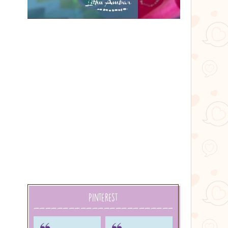
Lithu
âmbar
Pinterest