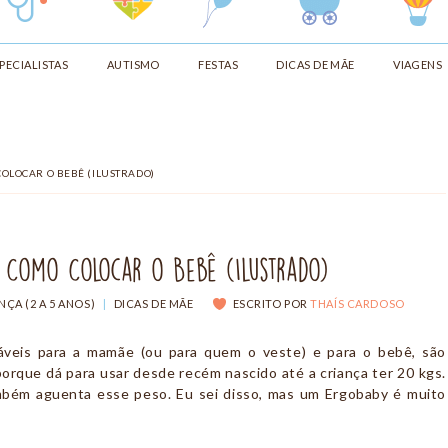
PECIALISTAS
AUTISMO
FESTAS
DICAS DE MÃE
VIAGENS
COLOCAR O BEBÊ (ILUSTRADO)
 Como Colocar o Bebê (Ilustrado)
NÇA (2 A 5 ANOS)
|
DICAS DE MÃE
ESCRITO POR
THAÍS CARDOSO
áveis para a mamãe (ou para quem o veste) e para o bebê, são
rque dá para usar desde recém nascido até a criança ter 20 kgs.
bém aguenta esse peso. Eu sei disso, mas um Ergobaby é muito