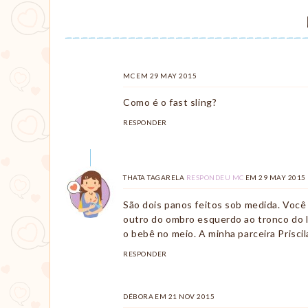
MC
COMENTOU
EM
29 MAY 2015
Como é o fast sling?
RESPONDER
THATA TAGARELA
RESPONDEU MC
EM
29 MAY 2015
São dois panos feitos sob medida. Você
outro do ombro esquerdo ao tronco do lad
o bebê no meio. A minha parceira Prisc
RESPONDER
DÉBORA
COMENTOU
EM
21 NOV 2015