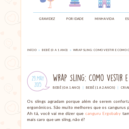
site
sobre
maternagem
GRAVIDEZ
POR IDADE
MINHA VIDA
ES
e
paternagem,
com
dicas
para
ajudar
VOCÊ
»
»
INÍCIO
BEBÊ (0 A 1 ANO)
WRAP SLING: COMO VESTIR E COMO 
ESTÁ
mães
EM:
e
pais:
alimentação,
Wrap Sling: Como Vestir e
Publicado
29.May
criação
em:
.
2015
com
CATEGORIAS:
BEBÊ (0 A 1 ANO)
|
BEBÊ (1 A 2 ANOS)
|
CRIA
amor,
parto,
Os slings agradam porque além de serem confort
gestação,
ergonônicos. São muito melhores que os cangurus po
amamentação,
Ah tá, você vai me dizer que
canguru Ergobaby
tam
Montessori,
mais caro que um sling, não é?
viagem
etc.