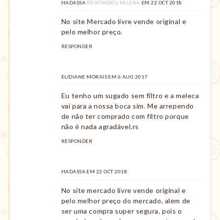
HADASSA
RESPONDEU MILENA
EM
22 OCT 2018
No site Mercado livre vende original e
pelo melhor preço.
RESPONDER
ELIDIANE MORAIS
COMENTOU
EM
6 AUG 2017
Eu tenho um sugado sem filtro e a meleca
vai para a nossa boca sim. Me arrependo
de não ter comprado com filtro porque
não é nada agradável.rs
RESPONDER
HADASSA
COMENTOU
EM
22 OCT 2018
No site mercado livre vende original e
pelo melhor preço do mercado, alem de
ser uma compra super segura, pois o