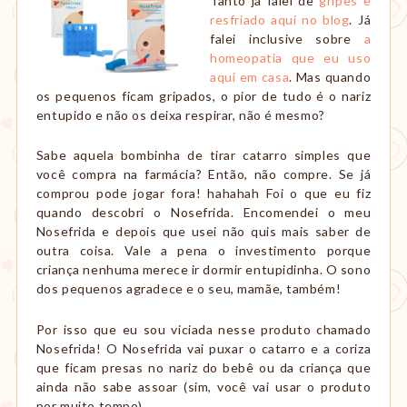
Tanto já falei de
gripes e
amamentação,
resfriado aqui no blog
. Já
Montessori,
falei inclusive sobre
a
viagem
homeopatia que eu uso
etc.
aqui em casa
. Mas quando
os pequenos ficam gripados, o pior de tudo é o nariz
entupido e não os deixa respirar, não é mesmo?
Sabe aquela bombinha de tirar catarro simples que
você compra na farmácia? Então, não compre. Se já
comprou pode jogar fora! hahahah Foi o que eu fiz
quando descobri o Nosefrida. Encomendei o meu
Nosefrida e depois que usei não quis mais saber de
outra coisa. Vale a pena o investimento porque
criança nenhuma merece ir dormir entupidinha. O sono
dos pequenos agradece e o seu, mamãe, também!
Por isso que eu sou viciada nesse produto chamado
Nosefrida! O Nosefrida vai puxar o catarro e a coriza
que ficam presas no nariz do bebê ou da criança que
ainda não sabe assoar (sim, você vai usar o produto
por muito tempo).