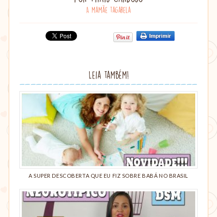
A mamãe tagarela
Compartilhe:
Clique
Clique
Compartilhe
para
para
no
imprimir
compartilhar
Google+
esse
no
(abre
Leia também!
post
Pinterest(abre
em
em
nova
nova
janela)
janela)
A SUPER DESCOBERTA QUE EU FIZ SOBRE BABÁ NO BRASIL