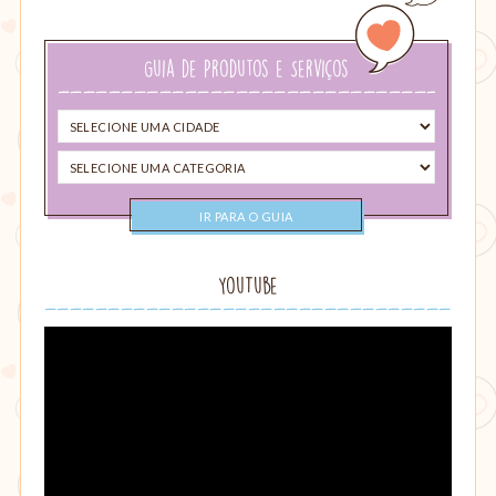
sua
busca…
Guia de Produtos e Serviços
Selecione
uma
Selecione
cidade
uma
categoria
YouTube