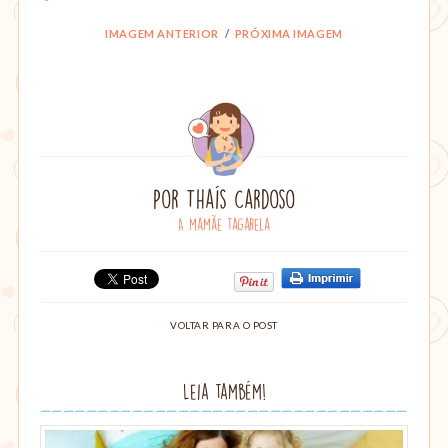
amamentação,
Montessori,
IMAGEM ANTERIOR
PRÓXIMA IMAGEM
viagem
etc.
Por
Thaís Cardoso
A mamãe tagarela
Compartilhe:
Clique
Clique
Compartilhe
para
para
no
imprimir
compartilhar
VOLTAR PARA O POST
Google+
esse
no
(abre
post
Pinterest(abre
em
em
nova
Leia também!
nova
janela)
janela)