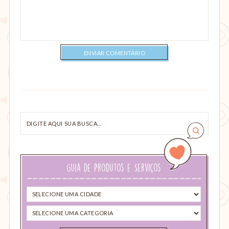
Digite
aqui
sua
busca…
Guia de Produtos e Serviços
Selecione
uma
Selecione
cidade
uma