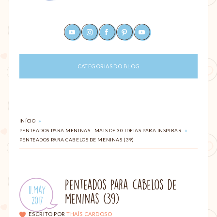
Um
youtube
instagram
facebook
pinterest
rss
site
sobre
maternagem
CATEGORIAS DO BLOG
e
paternagem,
com
dicas
para
ajudar
VOCÊ
»
INÍCIO
ESTÁ
mães
»
PENTEADOS PARA MENINAS - MAIS DE 30 IDEIAS PARA INSPIRAR
EM:
e
PENTEADOS PARA CABELOS DE MENINAS (39)
pais:
alimentação,
criação
com
penteados para cabelos de
Publicado
11.May
amor,
meninas (39)
em:
.
2017
parto,
gestação,
ESCRITO POR
THAÍS CARDOSO