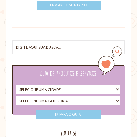
Digite
aqui
sua
busca…
Guia de Produtos e Serviços
Selecione
uma
Selecione
cidade
uma
categoria
YouTube