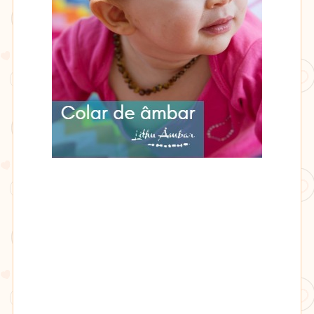
Lithu
âmbar