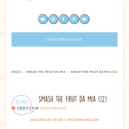
Um
youtube
instagram
facebook
pinterest
rss
site
sobre
maternagem
CATEGORIAS DO BLOG
e
paternagem,
com
dicas
para
ajudar
VOCÊ
»
»
INÍCIO
SMASH THE FRUIT DA MIA
SMASH THE FRUIT DA MIA (12)
ESTÁ
mães
EM:
e
pais:
alimentação,
smash the fruit da mia (12)
criação
Publicado
03.May
com
em:
.
2017
ESCRITO POR
THAÍS CARDOSO
amor,
parto,
IMAGEM ANTERIOR
PRÓXIMA IMAGEM
gestação,