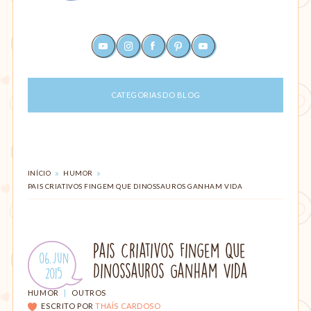
Um
youtube
instagram
facebook
pinterest
rss
site
sobre
maternagem
CATEGORIAS DO BLOG
e
paternagem,
com
dicas
para
ajudar
VOCÊ
»
»
INÍCIO
HUMOR
ESTÁ
mães
PAIS CRIATIVOS FINGEM QUE DINOSSAUROS GANHAM VIDA
EM:
e
pais:
alimentação,
criação
Pais Criativos Fingem Que
Publicado
06.Jun
com
Dinossauros Ganham Vida
em:
.
2015
amor,
parto,
CATEGORIAS:
HUMOR
|
OUTROS
gestação,
ESCRITO POR
THAÍS CARDOSO