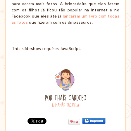
para verem mais fotos. A brincadeira que eles fazem
com os filhos já ficou tão popular na internet e no
Facebook que eles até já
lançaram um livro com todas
as fotos
que fizeram com os dinossauros.
This slideshow requires JavaScript.
Por
Thaís Cardoso
A mamãe tagarela
Compartilhe:
Clique
Clique
Compartilhe
para
para
no