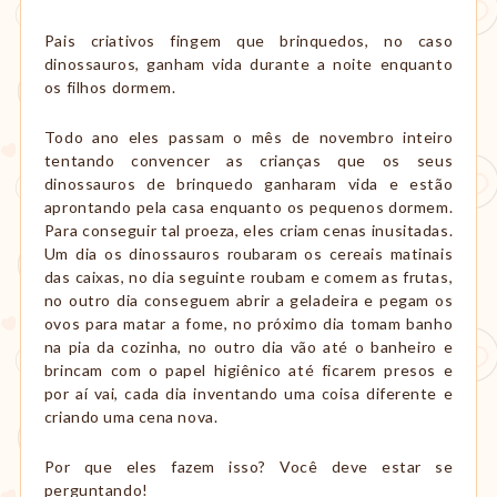
amamentação,
Montessori,
Pais criativos fingem que brinquedos, no caso
viagem
dinossauros, ganham vida durante a noite enquanto
etc.
os filhos dormem.
Todo ano eles passam o mês de novembro inteiro
tentando convencer as crianças que os seus
dinossauros de brinquedo ganharam vida e estão
aprontando pela casa enquanto os pequenos dormem.
Para conseguir tal proeza, eles criam cenas inusitadas.
Um dia os dinossauros roubaram os cereais matinais
das caixas, no dia seguinte roubam e comem as frutas,
no outro dia conseguem abrir a geladeira e pegam os
ovos para matar a fome, no próximo dia tomam banho
na pia da cozinha, no outro dia vão até o banheiro e
brincam com o papel higiênico até ficarem presos e
por aí vai, cada dia inventando uma coisa diferente e
criando uma cena nova.
Por que eles fazem isso? Você deve estar se
perguntando!