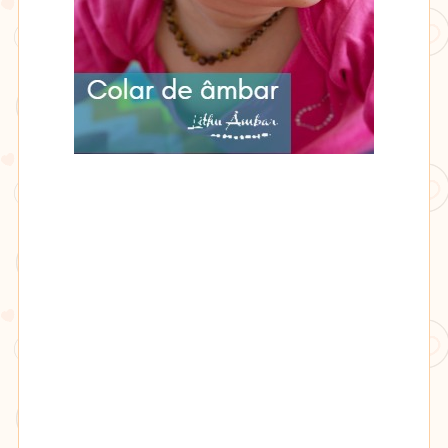
Lithu
âmbar