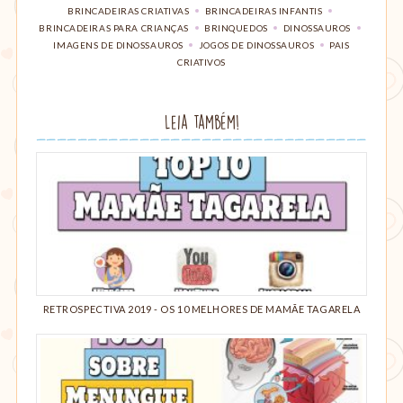
imprimir
compartilhar
TAGS:
BRINCADEIRAS CRIATIVAS
,
BRINCADEIRAS INFANTIS
,
Google+
esse
no
BRINCADEIRAS PARA CRIANÇAS
,
BRINQUEDOS
,
DINOSSAUROS
,
(abre
post
Pinterest(abre
IMAGENS DE DINOSSAUROS
,
JOGOS DE DINOSSAUROS
,
PAIS
em
CRIATIVOS
em
nova
nova
janela)
janela)
Leia também!
RETROSPECTIVA 2019 - OS 10 MELHORES DE MAMÃE TAGARELA